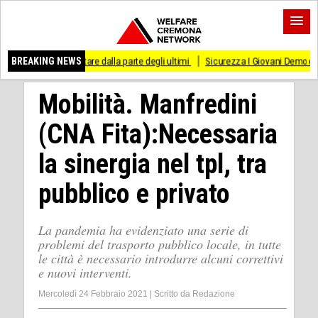
i stare dalla parte degli ultimi
BREAKING NEWS
Sicurezza I Giovani Democratici ribattono ai Gio
Mobilità. Manfredini
(CNA Fita):Necessaria
la sinergia nel tpl, tra
pubblico e privato
La pandemia ha evidenziato una serie di
problemi del trasporto pubblico locale, in tutte
le città è necessario introdurre alcuni correttivi
e nuovi interventi.
Mercoledì 24 Febbraio 2021
|
Scritto da
Redazione