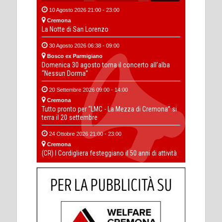
10 Agosto 2026 21:00 - 23:00
Cremona
La Notte di San Lorenzo
30 Agosto 2026 06:38 - 09:00
Bosco ex Parmigiano
Domenica 30 agosto torna il concerto all’alba
“Nessun Dorma”
20 Settembre 2026 09:00 - 14:00
Cremona
Tutto pronto per “LMC - La Mezza di Cremona” si
terra il 20 settembre
24 Ottobre 2026 21:00 - 23:00
Cremona
(CR) I Cordigliera festeggiano il 50 anni di attività