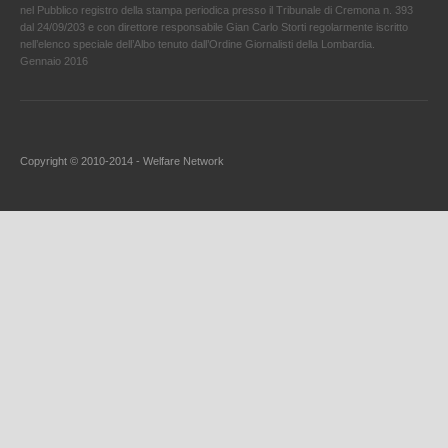
nel Pubblico registro della stampa periodica presso il Tribunale di Cremona n. 393
dal 24/09/203 e con direttore responsabile Gian Carlo Storti regolarmente iscritto
nell’elenco speciale dell’Albo tenuto dall’Ordine Giornalisti della Lombardia.
Gennaio 2016
Copyright © 2010-2014 - Welfare Network