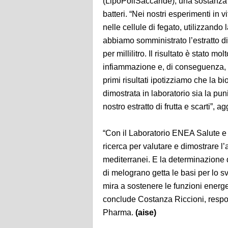
(LipoPoliSaccaride), una sostanza to
batteri. “Nei nostri esperimenti in
nelle cellule di fegato, utilizzando
abbiamo somministrato l’estratto 
per millilitro. Il risultato è stato mol
infiammazione e, di conseguenza, d
primi risultati ipotizziamo che la b
dimostrata in laboratorio sia la pu
nostro estratto di frutta e scarti”,
“Con il Laboratorio ENEA Salute e
ricerca per valutare e dimostrare l’at
mediterranei. E la determinazione de
di melograno getta le basi per lo sv
mira a sostenere le funzioni energe
conclude Costanza Riccioni, respon
Pharma.
(aise)