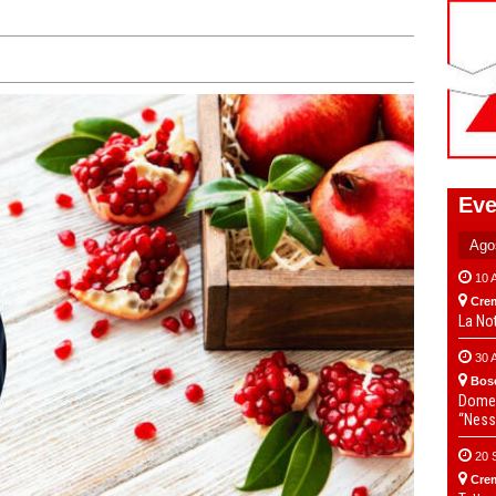
e
Eve
10 
Cre
La No
30 
Bos
Domen
“Ness
20 
Cre