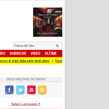
NDO
RUBRICHE
VIDEO
ULTIME
e dalla parte degli ultimi
Sicurezza I Giovani Democratici ribattono ai Giovani d
SEGUI
WELFARE NETWORK
Select Language
▼