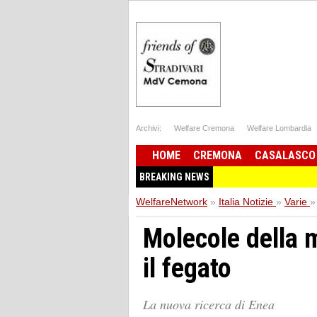
Archivi:
Welfare Cremona
Welfare Lombardia
HOME
CREMONA
CASALASCO
BREAKING NEWS
WelfareNetwork
»
Italia Notizie
»
Varie
»
Molecole della 
il fegato
La nuova ricerca di Enea