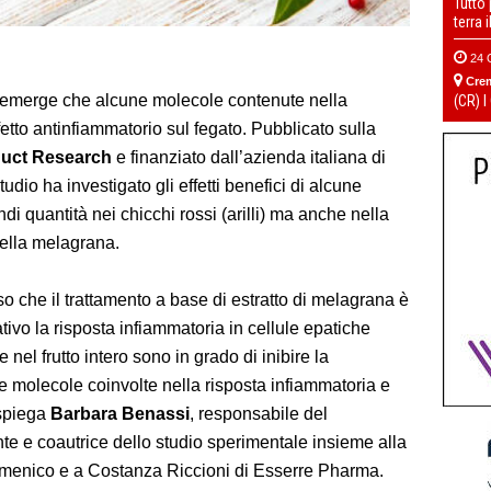
Tutto
terra 
24 
Cre
emerge che alcune molecole contenute nella
(CR) I
tto antinfiammatorio sul fegato. Pubblicato sulla
duct Research
e finanziato dall’azienda italiana di
studio ha investigato gli effetti benefici di alcune
ndi quantità nei chicchi rossi (arilli) ma anche nella
ella melagrana.
so che il trattamento a base di estratto di melagrana è
ativo la risposta infiammatoria in cellule epatiche
nel frutto intero sono in grado di inibire la
che molecole coinvolte nella risposta infiammatoria e
 spiega
Barbara Benassi
, responsabile del
e e coautrice dello studio sperimentale insieme alla
domenico e a Costanza Riccioni di Esserre Pharma.