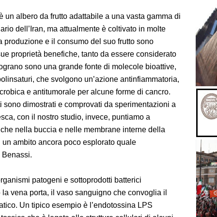
è un albero da frutto adattabile a una vasta gamma di
ario dell’Iran, ma attualmente è coltivato in molte
 La produzione e il consumo del suo frutto sono
sue proprietà benefiche, tanto da essere considerato
lograno sono una grande fonte di molecole bioattive,
i polinsaturi, che svolgono un’azione antinfiammatoria,
icrobica e antitumorale per alcune forme di cancro.
tti sono dimostrati e comprovati da sperimentazioni a
resca, con il nostro studio, invece, puntiamo a
nche nella buccia e nelle membrane interne della
 in un ambito ancora poco esplorato quale
a Benassi.
organismi patogeni e sottoprodotti batterici
o la vena porta, il vaso sanguigno che convoglia il
patico. Un tipico esempio è l’endotossina LPS