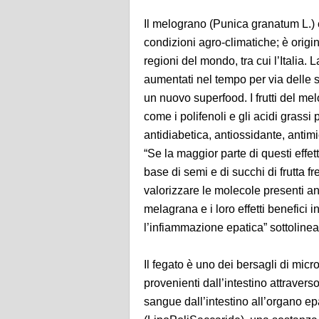
Il melograno (Punica granatum L.) 
condizioni agro-climatiche; è origin
regioni del mondo, tra cui l’Italia.
aumentati nel tempo per via delle 
un nuovo superfood. I frutti del me
come i polifenoli e gli acidi grass
antidiabetica, antiossidante, antim
“Se la maggior parte di questi effe
base di semi e di succhi di frutta f
valorizzare le molecole presenti a
melagrana e i loro effetti benefici
l’infiammazione epatica” sottoline
Il fegato è uno dei bersagli di micr
provenienti dall’intestino attravers
sangue dall’intestino all’organo e