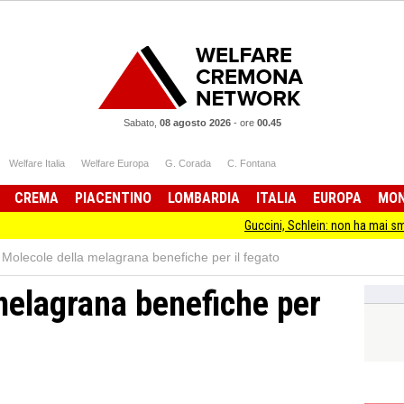
Sabato,
08 agosto 2026
-
ore
00.45
Welfare Italia
Welfare Europa
G. Corada
C. Fontana
CREMA
PIACENTINO
LOMBARDIA
ITALIA
EUROPA
MO
Guccini, Schlein: non ha mai smesso di star
Molecole della melagrana benefiche per il fegato
melagrana benefiche per