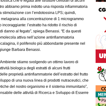
ssica che è legata alle strutture cellulari di alcuni
 vitro abbiamo prima indotto una risposta infiammatoria
 la stimolazione con l’endotossina LPS; quindi,
di melagrana alla concentrazione di 1 microgrammo
to incoraggiante: l’estratto ha ridotto il rischio di
i danno al fegato”, spiega Benassi. “E da questi
iomolecola attiva nell’azione antinfiammatoria
nicalagina, il polifenolo più abbondante presente nel
 aggiunge Barbara Benassi.
 Ambiente stiamo svolgendo un ottimo lavoro di
tività biologica degli estratti di alcuni frutti
lle proprietà antinfiammatorie dell’estratto del frutto
iluppo di una nuova linea di prodotti nutraceutici, che
tiche del nostro organismo e il sistema immunitario”,
sabile delle attività di Ricerca e Sviluppo di Esserre