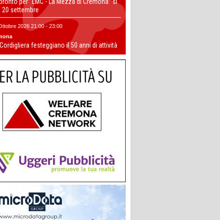
 pronto per “LMC - La Mezza di Cremona” si
il 20 settembre
Ottobre 2026 21:00 - 23:00
mona
 Cordigliera festeggiano il 50 anni di attività