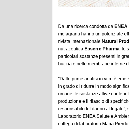
Da una ricerca condotta da
ENEA
melagrana hanno un potenziale effe
rivista internazionale
Natural Pro
nutraceutica
Esserre Pharma
, lo 
particolari sostanze presenti in gra
buccia e nelle membrane interne d
“Dalle prime analisi in vitro è emer
in grado di ridurre in modo signific
umane; le sostanze attive contenute 
produzione e il rilascio di specifi
responsabili del danno al fegato”,
Laboratorio ENEA Salute e Ambient
collega di laboratorio Maria Pier