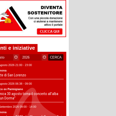
nti e iniziative
Agosto 2026 21:00 - 23:00
mona
tte di San Lorenzo
Agosto 2026 06:38 - 09:00
co ex Parmigiano
ica 30 agosto torna il concerto all’alba
un Dorma”
Settembre 2026 09:00 - 14:00
mona