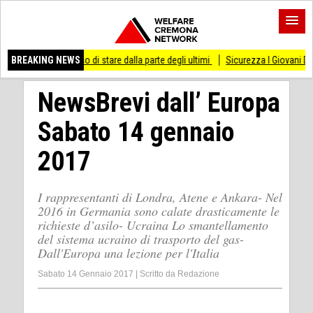
 smesso di stare dalla parte degli ultimi
BREAKING NEWS
Sicurezza I Giovani Democratici ribatto
NewsBrevi dall’ Europa
Sabato 14 gennaio
2017
I rappresentanti di Londra, Atene e Ankara- Nel
2016 in Germania sono calate drasticamente le
richieste d’asilo- Ucraina Lo smantellamento
del sistema ucraino di trasporto del gas-
Dall'Europa una lezione per l'Italia
Sabato 14 Gennaio 2017
|
Scritto da
Redazione