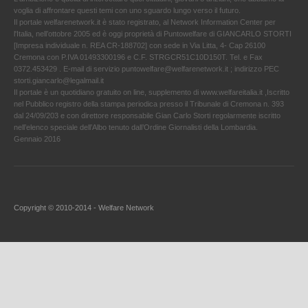
voglia di affrontare questi temi con uno sguardo lungo verso il futuro.
Il portale welfarenetwork.it è stato registrato, al Network Information Center per
l'Italia, nell’ottobre 2005 ed è oggi proprietà di Puntowelfare di GIANCARLO STORTI
[Impresa individuale n. REA CR-188702] con sede in Via Litta, 4- Cap 26100
Cremona con P.IVA 01493300196 e C.F. STRGCR51C10D150T. Tel. e Fax
0372.453429 . E-mail di servizio puntowelfare@welfarenetwork.it ; indirizzo PEC
storti.giancarlo@legalmail.it
Il portale è un quotidiano gratuito on line, supplemento di www.welfareitalia.it ,Iscritto
nel Pubblico registro della stampa periodica presso il Tribunale di Cremona n. 393
dal 24/09/203 e con direttore responsabile Gian Carlo Storti regolarmente iscritto
nell’elenco speciale dell’Albo tenuto dall’Ordine Giornalisti della Lombardia.
Gennaio 2016
Copyright © 2010-2014 - Welfare Network