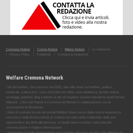
Cremona Notizie
Crema Notizie
Milano Notizie
La redazione
Privacy Policy
Pubblicità
Contatta la redazione
Welfare Cremona Network
I siti del welfare, che nascono nel 2002, oltre alle news sul welfare, politica ,
sindacale ,cultura ecc. sono arricchiti con video, una mediateca, da foto notizie,
sondaggi, petizioni, blog e lettere al sito ed ospitano sezioni specifiche quali Pianeta
Migranti , L'Eco del Popolo e Cremona nel Mondo in collaborazione con le
associazioni di riferimento.
L'idea di costruire la rete dei portali Welfare News nasce dalla nostra esperienza
concreta e dalla ferma volontà di credere nei valori della solidarietà, delle pari
opportunità e dei diritti alla persona, sui quali siamo convinti, vada fatta più
comunicazione e migliore informazione.
L'ambizione è quella di intercettare quei cittadini, giovani o anziani, che abbiamo la