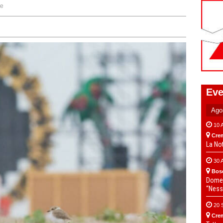
ne
Eve
10 
Cre
La No
30 
Bos
Domen
“Ness
20 
Cre