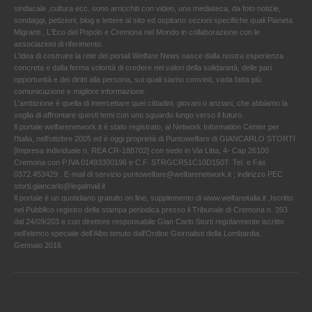
sindacale ,cultura ecc. sono arricchiti con video, una mediateca, da foto notizie,
sondaggi, petizioni, blog e lettere al sito ed ospitano sezioni specifiche quali Pianeta
Migranti , L'Eco del Popolo e Cremona nel Mondo in collaborazione con le
associazioni di riferimento.
L'idea di costruire la rete dei portali Welfare News nasce dalla nostra esperienza
concreta e dalla ferma volontà di credere nei valori della solidarietà, delle pari
opportunità e dei diritti alla persona, sui quali siamo convinti, vada fatta più
comunicazione e migliore informazione.
L'ambizione è quella di intercettare quei cittadini, giovani o anziani, che abbiamo la
voglia di affrontare questi temi con uno sguardo lungo verso il futuro.
Il portale welfarenetwork.it è stato registrato, al Network Information Center per
l'Italia, nell’ottobre 2005 ed è oggi proprietà di Puntowelfare di GIANCARLO STORTI
[Impresa individuale n. REA CR-188702] con sede in Via Litta, 4- Cap 26100
Cremona con P.IVA 01493300196 e C.F. STRGCR51C10D150T. Tel. e Fax
0372.453429 . E-mail di servizio puntowelfare@welfarenetwork.it ; indirizzo PEC
storti.giancarlo@legalmail.it
Il portale è un quotidiano gratuito on line, supplemento di www.welfareitalia.it ,Iscritto
nel Pubblico registro della stampa periodica presso il Tribunale di Cremona n. 393
dal 24/09/203 e con direttore responsabile Gian Carlo Storti regolarmente iscritto
nell’elenco speciale dell’Albo tenuto dall’Ordine Giornalisti della Lombardia.
Gennaio 2016