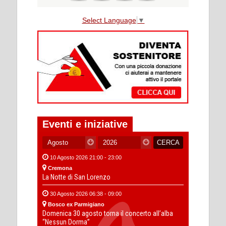
Select Language
▼
Eventi e iniziative
10 Agosto 2026 21:00 - 23:00
Cremona
La Notte di San Lorenzo
30 Agosto 2026 06:38 - 09:00
Bosco ex Parmigiano
Domenica 30 agosto torna il concerto all’alba
“Nessun Dorma”