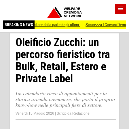
 di stare dalla parte degli ultimi
BREAKING NEWS
Sicurezza I Giovani Democratici ribattono ai G
Oleificio Zucchi: un
percorso fieristico tra
Bulk, Retail, Estero e
Private Label
Un calendario ricco di appuntamenti per la
storica azienda cremonese, che porta il proprio
know-how nelle principali fiere di settore.
Venerdì 15 Maggio 2026
|
Scritto da
Redazione