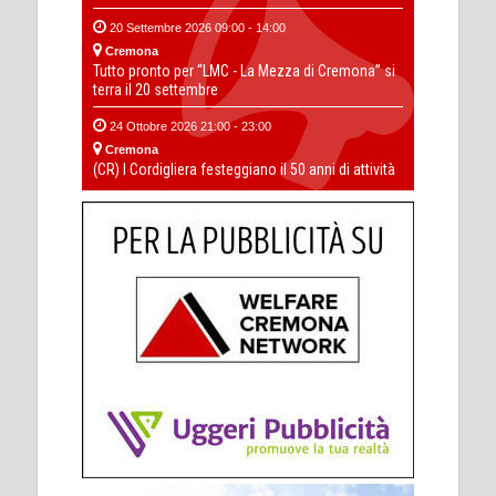
20 Settembre 2026 09:00 - 14:00
Cremona
Tutto pronto per “LMC - La Mezza di Cremona” si
terra il 20 settembre
24 Ottobre 2026 21:00 - 23:00
Cremona
(CR) I Cordigliera festeggiano il 50 anni di attività