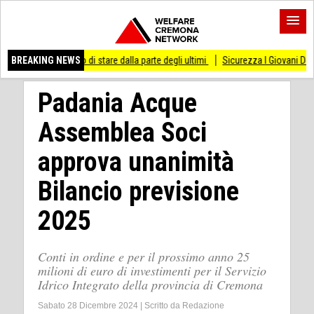
messo di stare dalla parte degli ultimi
BREAKING NEWS
Sicurezza I Giovani Democratici ribatton
Padania Acque
Assemblea Soci
approva unanimità
Bilancio previsione
2025
Conti in ordine e per il prossimo anno 25
milioni di euro di investimenti per il Servizio
Idrico Integrato della provincia di Cremona
Sabato 28 Dicembre 2024
|
Scritto da
Redazione