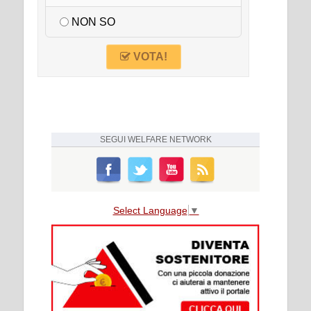
NON SO
VOTA!
SEGUI
WELFARE NETWORK
Select Language
▼