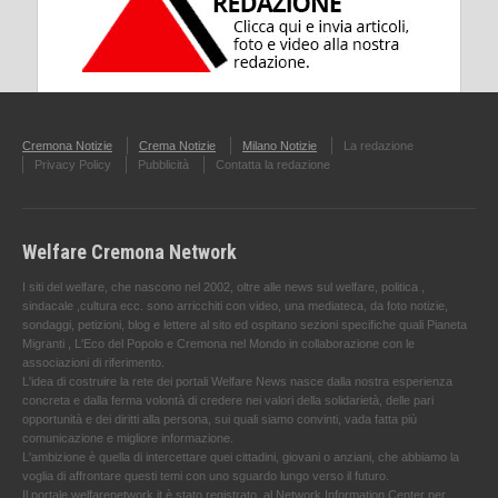
Cremona Notizie
Crema Notizie
Milano Notizie
La redazione
Privacy Policy
Pubblicità
Contatta la redazione
Welfare Cremona Network
I siti del welfare, che nascono nel 2002, oltre alle news sul welfare, politica ,
sindacale ,cultura ecc. sono arricchiti con video, una mediateca, da foto notizie,
sondaggi, petizioni, blog e lettere al sito ed ospitano sezioni specifiche quali Pianeta
Migranti , L'Eco del Popolo e Cremona nel Mondo in collaborazione con le
associazioni di riferimento.
L'idea di costruire la rete dei portali Welfare News nasce dalla nostra esperienza
concreta e dalla ferma volontà di credere nei valori della solidarietà, delle pari
opportunità e dei diritti alla persona, sui quali siamo convinti, vada fatta più
comunicazione e migliore informazione.
L'ambizione è quella di intercettare quei cittadini, giovani o anziani, che abbiamo la
voglia di affrontare questi temi con uno sguardo lungo verso il futuro.
Il portale welfarenetwork.it è stato registrato, al Network Information Center per