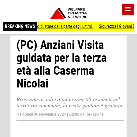
smesso di stare dalla parte degli ultimi
BREAKING NEWS
Sicurezza I Giovani Democratici ribatto
(PC) Anziani Visita
guidata per la terza
età alla Caserma
Nicolai
Riservata ai soli cittadini over 65 residenti nel
territorio comunale, la visita guidata è gratuita
Mercoledì 06 Novembre 2024
|
Scritto da
Redazione