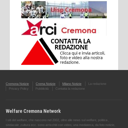
Cremona Notizie
Crema Notizie
Milano Notizie
La redazione
Privacy Policy
Pubblicità
Contatta la redazione
Welfare Cremona Network
I siti del welfare, che nascono nel 2002, oltre alle news sul welfare, politica ,
sindacale ,cultura ecc. sono arricchiti con video, una mediateca, da foto notizie,