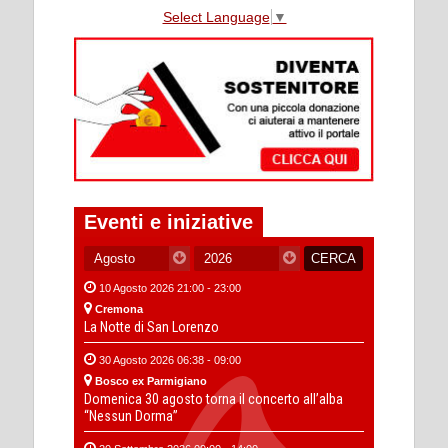
Select Language
▼
Eventi e iniziative
10 Agosto 2026 21:00 - 23:00
Cremona
La Notte di San Lorenzo
30 Agosto 2026 06:38 - 09:00
Bosco ex Parmigiano
Domenica 30 agosto torna il concerto all’alba
“Nessun Dorma”