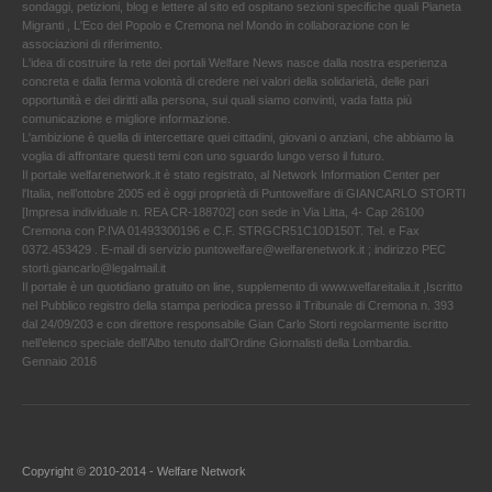
sondaggi, petizioni, blog e lettere al sito ed ospitano sezioni specifiche quali Pianeta
Migranti , L'Eco del Popolo e Cremona nel Mondo in collaborazione con le
associazioni di riferimento.
L'idea di costruire la rete dei portali Welfare News nasce dalla nostra esperienza
concreta e dalla ferma volontà di credere nei valori della solidarietà, delle pari
opportunità e dei diritti alla persona, sui quali siamo convinti, vada fatta più
comunicazione e migliore informazione.
L'ambizione è quella di intercettare quei cittadini, giovani o anziani, che abbiamo la
voglia di affrontare questi temi con uno sguardo lungo verso il futuro.
Il portale welfarenetwork.it è stato registrato, al Network Information Center per
l'Italia, nell’ottobre 2005 ed è oggi proprietà di Puntowelfare di GIANCARLO STORTI
[Impresa individuale n. REA CR-188702] con sede in Via Litta, 4- Cap 26100
Cremona con P.IVA 01493300196 e C.F. STRGCR51C10D150T. Tel. e Fax
0372.453429 . E-mail di servizio puntowelfare@welfarenetwork.it ; indirizzo PEC
storti.giancarlo@legalmail.it
Il portale è un quotidiano gratuito on line, supplemento di www.welfareitalia.it ,Iscritto
nel Pubblico registro della stampa periodica presso il Tribunale di Cremona n. 393
dal 24/09/203 e con direttore responsabile Gian Carlo Storti regolarmente iscritto
nell’elenco speciale dell’Albo tenuto dall’Ordine Giornalisti della Lombardia.
Gennaio 2016
Copyright © 2010-2014 - Welfare Network