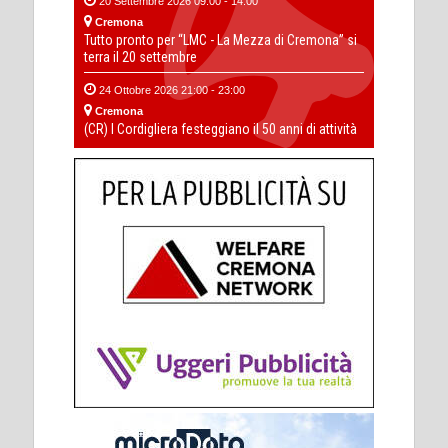
20 Settembre 2026 09:00 - 14:00
Cremona
Tutto pronto per “LMC - La Mezza di Cremona” si
terra il 20 settembre
24 Ottobre 2026 21:00 - 23:00
Cremona
(CR) I Cordigliera festeggiano il 50 anni di attività