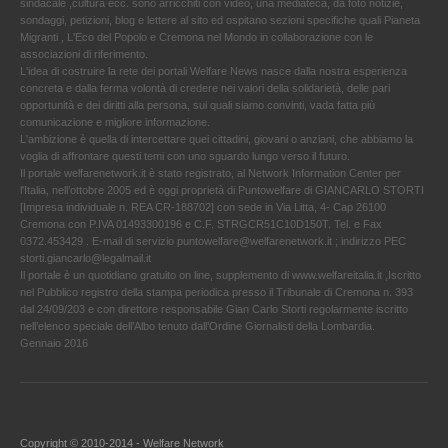
sindacale ,cultura ecc. sono arricchiti con video, una mediateca, da foto notizie,
sondaggi, petizioni, blog e lettere al sito ed ospitano sezioni specifiche quali Pianeta
Migranti , L'Eco del Popolo e Cremona nel Mondo in collaborazione con le
associazioni di riferimento.
L'idea di costruire la rete dei portali Welfare News nasce dalla nostra esperienza
concreta e dalla ferma volontà di credere nei valori della solidarietà, delle pari
opportunità e dei diritti alla persona, sui quali siamo convinti, vada fatta più
comunicazione e migliore informazione.
L'ambizione è quella di intercettare quei cittadini, giovani o anziani, che abbiamo la
voglia di affrontare questi temi con uno sguardo lungo verso il futuro.
Il portale welfarenetwork.it è stato registrato, al Network Information Center per
l'Italia, nell’ottobre 2005 ed è oggi proprietà di Puntowelfare di GIANCARLO STORTI
[Impresa individuale n. REA CR-188702] con sede in Via Litta, 4- Cap 26100
Cremona con P.IVA 01493300196 e C.F. STRGCR51C10D150T. Tel. e Fax
0372.453429 . E-mail di servizio puntowelfare@welfarenetwork.it ; indirizzo PEC
storti.giancarlo@legalmail.it
Il portale è un quotidiano gratuito on line, supplemento di www.welfareitalia.it ,Iscritto
nel Pubblico registro della stampa periodica presso il Tribunale di Cremona n. 393
dal 24/09/203 e con direttore responsabile Gian Carlo Storti regolarmente iscritto
nell’elenco speciale dell’Albo tenuto dall’Ordine Giornalisti della Lombardia.
Gennaio 2016
Copyright © 2010-2014 - Welfare Network