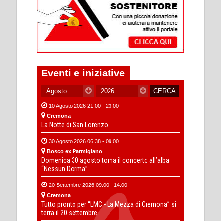
Eventi e iniziative
10 Agosto 2026 21:00 - 23:00
Cremona
La Notte di San Lorenzo
30 Agosto 2026 06:38 - 09:00
Bosco ex Parmigiano
Domenica 30 agosto torna il concerto all’alba
“Nessun Dorma”
20 Settembre 2026 09:00 - 14:00
Cremona
Tutto pronto per “LMC - La Mezza di Cremona” si
terra il 20 settembre