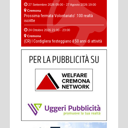
27 Settembre 2026 09:00 - 27 Agosto 2026 19:00
Cremona
Prossima fermata Volontariato' :100 realtà
iscritte
24 Ottobre 2026 21:00 - 23:00
Cremona
(CR) I Cordigliera festeggiano il 50 anni di attività