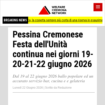
a idrica, la coperta sempre più corta di una riserva in esaurimento
BREAKING NEWS
Cremona '
Pessina Cremonese
Festa dell'Unità
continua nei giorni 19-
20-21-22 giugno 2026
Dal 19 al 22 giugno 2026 ballo popolare ed un
accurato servizio bar, cucina e e gelateria
Lunedì 22 Giugno 2026
|
Scritto da
Redazione