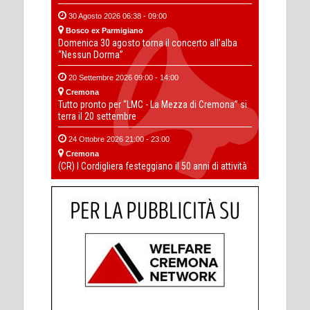
30 Agosto 2026 06:38 - 09:00
Bosco ex Parmigiano
Domenica 30 agosto torna il concerto all’alba
“Nessun Dorma”
20 Settembre 2026 09:00 - 14:00
Cremona
Tutto pronto per “LMC - La Mezza di Cremona” si
terra il 20 settembre
24 Ottobre 2026 21:00 - 23:00
Cremona
(CR) I Cordigliera festeggiano il 50 anni di attività