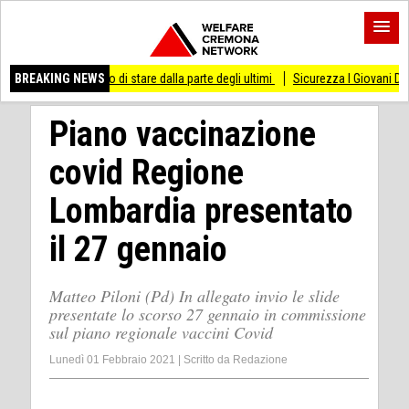
smesso di stare dalla parte degli ultimi
BREAKING NEWS
Sicurezza I Giovani Democratici ribatto
Piano vaccinazione
covid Regione
Lombardia presentato
il 27 gennaio
Matteo Piloni (Pd) In allegato invio le slide
presentate lo scorso 27 gennaio in commissione
sul piano regionale vaccini Covid
Lunedì 01 Febbraio 2021
|
Scritto da
Redazione