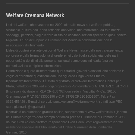
Welfare Cremona Network
I siti del welfare, che nascono nel 2002, oltre alle news sul welfare, politica ,
sindacale ,cultura ecc. sono arricchiti con video, una mediateca, da foto notizie,
sondaggi, petizioni, blog e lettere al sito ed ospitano sezioni specifiche quali Pianeta
Migranti , L'Eco del Popolo e Cremona nel Mondo in collaborazione con le
associazioni di riferimento.
L'idea di costruire la rete dei portali Welfare News nasce dalla nostra esperienza
concreta e dalla ferma volontà di credere nei valori della solidarietà, delle pari
opportunità e dei diritti alla persona, sui quali siamo convinti, vada fatta più
comunicazione e migliore informazione.
L'ambizione è quella di intercettare quei cittadini, giovani o anziani, che abbiamo la
voglia di affrontare questi temi con uno sguardo lungo verso il futuro.
Il portale welfarenetwork.it è stato registrato, al Network Information Center per
l'Italia, nell’ottobre 2005 ed è oggi proprietà di Puntowelfare di GIANCARLO STORTI
[Impresa individuale n. REA CR-188702] con sede in Via Litta, 4- Cap 26100
Cremona con P.IVA 01493300196 e C.F. STRGCR51C10D150T. Tel. e Fax
0372.453429 . E-mail di servizio puntowelfare@welfarenetwork.it ; indirizzo PEC
storti.giancarlo@legalmail.it
Il portale è un quotidiano gratuito on line, supplemento di www.welfareitalia.it ,Iscritto
nel Pubblico registro della stampa periodica presso il Tribunale di Cremona n. 393
dal 24/09/203 e con direttore responsabile Gian Carlo Storti regolarmente iscritto
nell’elenco speciale dell’Albo tenuto dall’Ordine Giornalisti della Lombardia.
Gennaio 2016