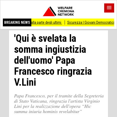
 dalla parte degli ultimi
BREAKING NEWS
Sicurezza I Giovani Democratici ribattono ai Giovani di
'Qui è svelata la
somma ingiustizia
dell'uomo' Papa
Francesco ringrazia
V.Lini
Papa Francesco, per il tramite della Segreteria
di Stato Vaticana, ringrazia l'artista Virginio
Lini per la realizzazione dell'opera “Hic
summa iniuria hominis revelabitur”