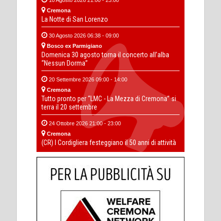
Cremona
La Notte di San Lorenzo
30 Agosto 2026 06:38 - 09:00
Bosco ex Parmigiano
Domenica 30 agosto torna il concerto all’alba
“Nessun Dorma”
20 Settembre 2026 09:00 - 14:00
Cremona
Tutto pronto per “LMC - La Mezza di Cremona” si
terra il 20 settembre
24 Ottobre 2026 21:00 - 23:00
Cremona
(CR) I Cordigliera festeggiano il 50 anni di attività