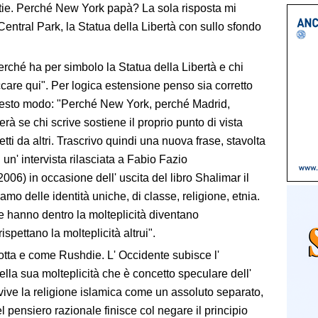
attie. Perché New York papà? La sola risposta mi
Central Park, la Statua della Libertà con sullo sfondo
rché ha per simbolo la Statua della Libertà e chi
ccare qui".
Per logica estensione penso sia corretto
n questo modo: "Perché New York, perché Madrid,
rà se chi scrive
sostiene il proprio punto di vista
ti da altri. Trascrivo quindi una nuova frase, stavolta
un' intervista rilasciata a
Fabio Fazio
06) in occasione dell' uscita del libro
Shalimar il
mo delle identità uniche, di classe, religione, etnia.
e hanno dentro la molteplicità diventano
spettano la molteplicità altrui".
tta e come Rushdie. L' Occidente subisce l'
ella sua molteplicità che è concetto speculare dell'
i vive la religione islamica come un assoluto separato,
l pensiero razionale finisce col negare il principio