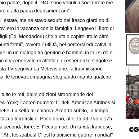
o padre, dopo il 1940 sono venuti a soccorrere me.
ore e alla paura degli americani".
l' estate, me ne stavo seduto nel fresco giardino di
v' ero in vacanza con la famiglia. Leggevo il libro di
li (Ed. Mondadori) che aiuta a capire, tra le altre
nti fermi", ovvero l' utilità, nei percorsi educativi, di
e, in un dialogo tra genitori e bambini in cui si dà e
uo e vicendevole di affetto e di esperienze singole e
 sala TV seguiva La Melevisione, la trasmissione
ma, le teneva compagnia sfogliando intanto qualche
 tutte le reti, dalle edizioni straordinarie dei
New York) l' aereo numero 11 dell' American Airlines si
elle. Luisella mi chiama. Accorro subito, in tempo
tacco terroristico. Poco dopo, alle 15,03 il volo 175
la seconda torre. E' l' ecatombe. Un turista francese,
: "Ah, les arabes! C' est la troisième guerre mondial"