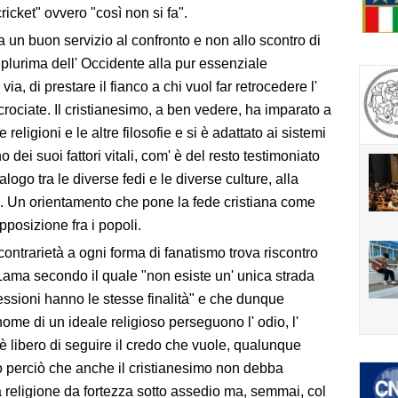
ricket" ovvero "così non si fa".
a un buon servizio al confronto e non allo scontro
di
ità plurima dell' Occidente alla pur essenziale
 via, di prestare il fianco a chi vuol far retrocedere l'
 crociate. Il cristianesimo, a ben vedere, ha imparato a
 religioni e le altre filosofie e si è adattato ai sistemi
 dei suoi fattori vitali, com' è del resto testimoniato
logo tra le diverse fedi e le diverse culture, alla
i. Un orientamento che pone la fede cristiana come
posizione fra i popoli.
contrarietà a ogni forma di fanatismo trova riscontro
Lama secondo il quale "non esiste un' unica strada
fessioni hanno le stesse finalità" e che dunque
nome di un ideale religioso perseguono l' odio, l'
è libero di seguire il credo che vuole, qualunque
go perciò che anche il cristianesimo non debba
a religione da fortezza sotto assedio ma, semmai, col