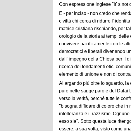
Con espressione inglese "it' s not c
E - per inciso - non credo che rend
civiltà chi cerca di ridurre l' ident
matrice
cristiana rischiando, per tal
orologio della storia ai tempi delle
convivere
pacificamente con le altre
democratici e liberali divenendo uno
dall' impegno della Chiesa per il dia
ricerca dei fondamenti etici comun
elemento di unione e non di contrap
Allargando più oltre lo sguardo, la 
pure nelle sagge parole del Dalai 
verso la verità, perché tutte le con
"bisogna diffidare di coloro che in 
intolleranza e il razzismo. Ognuno 
esso sia". Sotto questa luce riten
essere, a sua volta, visto come un