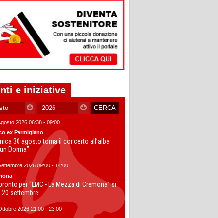
nti e iniziative
Agosto 2026 06:38 - 09:00
co ex Parmigiano
ica 30 agosto torna il concerto all’alba
un Dorma”
Settembre 2026 09:00 - 14:00
mona
 pronto per “LMC - La Mezza di Cremona” si
il 20 settembre
Ottobre 2026 21:00 - 23:00