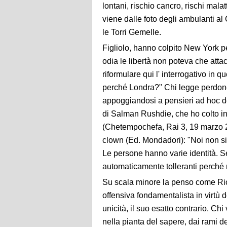
lontani, rischio cancro, rischi mal
viene dalle foto degli ambulanti al 
le Torri Gemelle.
Figliolo, hanno colpito New York pe
odia le libertà non poteva che atta
riformulare qui l' interrogativo i
perché Londra?" Chi legge perdone
appoggiandosi a pensieri ad hoc det
di Salman Rushdie, che ho colto in 
(Chetempochefa, Rai 3, 19 marzo 20
clown (Ed. Mondadori): "Noi non sia
Le persone hanno varie identità. S
automaticamente tolleranti perché ri
Su scala minore la penso come Rio
offensiva
fondamentalista in virtù d
unicità, il suo esatto contrario. Ch
nella pianta del sapere, dai rami de