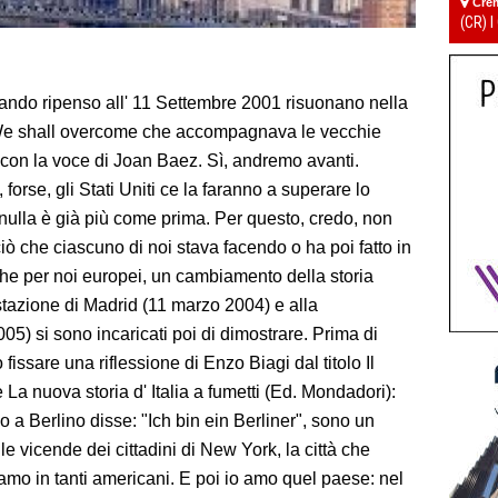
Cre
(CR) I
ando ripenso all' 11 Settembre 2001 risuonano nella
We shall overcome che accompagnava le vecchie
 con la voce di Joan Baez. Sì, andremo avanti.
orse, gli Stati Uniti ce la faranno a superare lo
 nulla è già più come prima. Per questo, credo, non
ciò che ciascuno di noi stava facendo o ha poi fatto in
he per noi europei, un cambiamento della storia
a stazione di Madrid (11 marzo 2004) e alla
005) si sono incaricati poi di dimostrare.
Prima di
fissare una riflessione di Enzo Biagi dal titolo Il
 La nuova storia d' Italia a fumetti (Ed. Mondadori):
a Berlino disse: "Ich bin ein Berliner", sono un
le vicende dei cittadini di New York, la città che
iamo in tanti americani. E poi io amo quel paese: nel