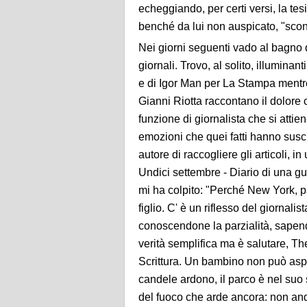
echeggiando, per certi versi, la tes
benché da lui non auspicato, "scontro
Nei giorni seguenti vado al bagno qu
giornali.
Trovo, al solito, illumina
e di Igor Man per La Stampa mentre,
Gianni Riotta raccontano il dolore
funzione di giornalista che si attien
emozioni che quei fatti hanno susci
autore di raccogliere gli articoli, 
Undici settembre - Diario di una gu
mi ha colpito: "Perché New York,
figlio. C' è un riflesso del giornali
conoscendone la parzialità, sapend
verità semplifica ma è salutare, The 
Scrittura. Un bambino non può aspet
candele ardono, il parco è nel suo
del fuoco che arde ancora: non anda