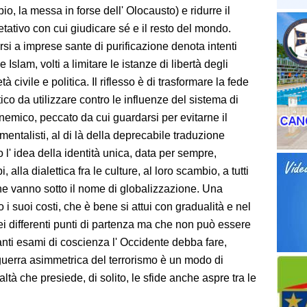
io, la messa in forse dell' Olocausto) e ridurre il
tativo con cui giudicare sé e il resto del mondo.
rsi a imprese sante di purificazione denota intenti
 Islam, volti a limitare le istanze di libertà degli
à civile e politica. Il riflesso è di trasformare la fede
itico da utilizzare contro le influenze del sistema di
nemico, peccato da cui guardarsi per evitarne il
entalisti, al di là della deprecabile traduzione
 l' idea della identità unica, data per sempre,
, alla dialettica fra le culture, al loro scambio, a tutti
he vanno sotto il nome di globalizzazione. Una
i suoi costi, che è bene si attui con gradualità e nel
dei differenti punti di partenza ma che non può essere
anti esami di coscienza l' Occidente debba fare,
la guerra asimmetrica del terrorismo è un modo di
altà che presiede, di solito, le sfide anche aspre tra le