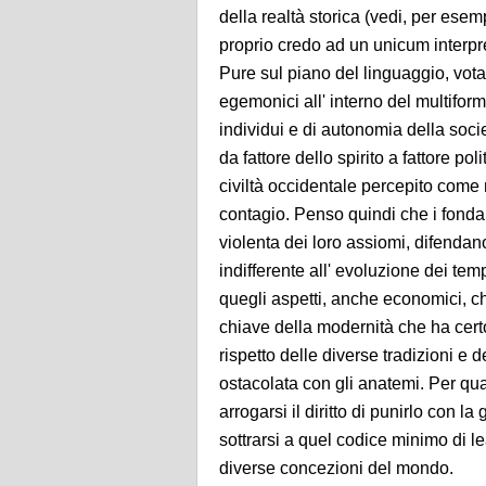
della realtà storica (vedi, per esemp
proprio credo ad un unicum interpre
Pure sul piano del linguaggio, vota
egemonici all' interno del multiforme
individui e di autonomia della societ
da fattore dello spirito a fattore pol
civiltà occidentale percepito come 
contagio. Penso quindi che i fondam
violenta dei loro assiomi, difendano
indifferente all' evoluzione dei tempi
quegli aspetti, anche economici, c
chiave della modernità che ha certo 
rispetto delle diverse tradizioni e 
ostacolata con gli anatemi. Per qu
arrogarsi il diritto di punirlo con 
sottrarsi a quel codice minimo di le
diverse concezioni del mondo.