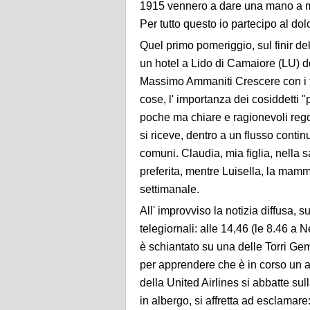
1915 vennero a dare una mano a mi
Per tutto questo io partecipo al dol
Quel primo pomeriggio, sul finir del
un hotel a Lido di Camaiore (LU) do
Massimo Ammaniti Crescere con i fig
cose, l' importanza dei cosiddetti "pu
poche ma chiare e ragionevoli regol
si riceve, dentro a un flusso contin
comuni. Claudia, mia figlia, nella
preferita, mentre Luisella, la mam
settimanale.
All' improvviso la notizia diffusa, su
telegiornali: alle 14,46 (le 8.46 a 
è schiantato su una delle Torri Gem
per apprendere che è in corso un at
della United Airlines si abbatte sul
in albergo, si affretta ad esclamare