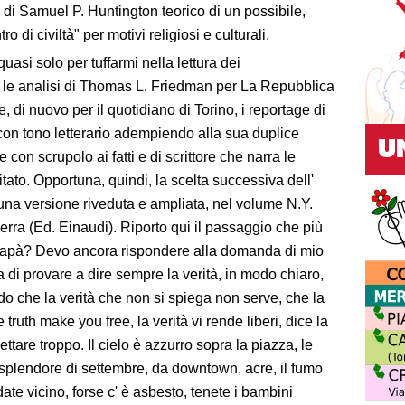
i di Samuel P. Huntington teorico di un possibile,
 di civiltà" per motivi religiosi e culturali.
asi solo per tuffarmi nella lettura dei
nti le analisi di Thomas L. Friedman per La Repubblica
 di nuovo per il quotidiano di Torino, i reportage di
 con tono letterario adempiendo alla sua duplice
e con scrupolo ai fatti e di scrittore che narra le
tato. Opportuna, quindi, la scelta successiva dell'
in una versione riveduta e ampliata, nel volume N.Y.
erra (Ed. Einaudi). Riporto qui il passaggio che più
 papà? Devo ancora rispondere alla domanda di mio
sta di provare a dire sempre la verità, in modo chiaro,
o che la verità che non si spiega non serve, che la
truth make you free, la verità vi rende liberi, dice la
tare troppo. Il cielo è azzurro sopra la piazza, le
 splendore di settembre, da downtown, acre, il fumo
te vicino, forse c' è asbesto, tenete i bambini