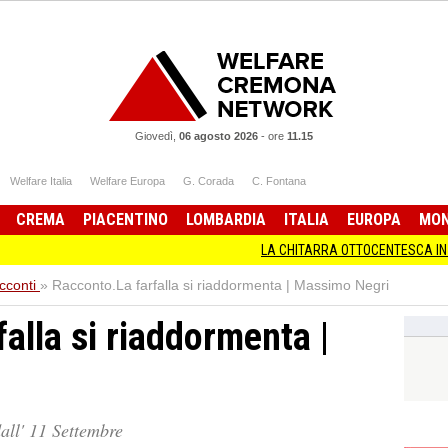
Giovedì,
06 agosto 2026
-
ore
11.15
Welfare Italia
Welfare Europa
G. Corada
C. Fontana
CREMA
PIACENTINO
LOMBARDIA
ITALIA
EUROPA
MO
LA CHITARRA OTTOCENTESCA IN MOSTRA A CR
cconti
»
Racconto.La farfalla si riaddormenta | Massimo Negri
alla si riaddormenta |
all' 11 Settembre