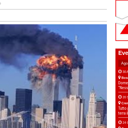
e
Eve
30 
Bos
Domen
“Ness
20 
Cre
Tutto
terra 
24 