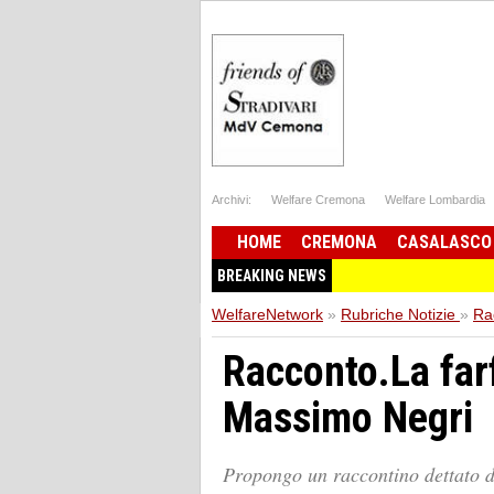
Archivi:
Welfare Cremona
Welfare Lombardia
HOME
CREMONA
CASALASCO
BREAKING NEWS
WelfareNetwork
»
Rubriche Notizie
»
Ra
Racconto.La farf
Massimo Negri
Propongo un raccontino dettato d