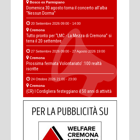
Bosco ex Parmigiano
Domenica 30 agosto torna il concerto all’alba
“Nessun Dorma”
20 Settembre 2026 09:00 - 14:00
Cremona
Tutto pronto per “LMC - La Mezza di Cremona” si
terra il 20 settembre
27 Settembre 2026 09:00 - 27 Agosto 2026 19:00
Cremona
Prossima fermata Volontariato' :100 realtà
iscritte
24 Ottobre 2026 21:00 - 23:00
Cremona
(CR) I Cordigliera festeggiano il 50 anni di attività