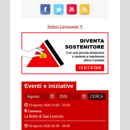
Select Language
▼
Eventi e iniziative
10 Agosto 2026 21:00 - 23:00
Cremona
La Notte di San Lorenzo
30 Agosto 2026 06:38 - 09:00