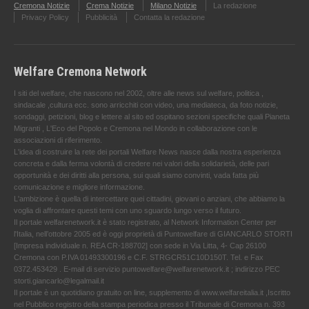
Cremona Notizie
Crema Notizie
Milano Notizie
La redazione
Privacy Policy
Pubblicità
Contatta la redazione
Welfare Cremona Network
I siti del welfare, che nascono nel 2002, oltre alle news sul welfare, politica ,
sindacale ,cultura ecc. sono arricchiti con video, una mediateca, da foto notizie,
sondaggi, petizioni, blog e lettere al sito ed ospitano sezioni specifiche quali Pianeta
Migranti , L'Eco del Popolo e Cremona nel Mondo in collaborazione con le
associazioni di riferimento.
L'idea di costruire la rete dei portali Welfare News nasce dalla nostra esperienza
concreta e dalla ferma volontà di credere nei valori della solidarietà, delle pari
opportunità e dei diritti alla persona, sui quali siamo convinti, vada fatta più
comunicazione e migliore informazione.
L'ambizione è quella di intercettare quei cittadini, giovani o anziani, che abbiamo la
voglia di affrontare questi temi con uno sguardo lungo verso il futuro.
Il portale welfarenetwork.it è stato registrato, al Network Information Center per
l'Italia, nell’ottobre 2005 ed è oggi proprietà di Puntowelfare di GIANCARLO STORTI
[Impresa individuale n. REA CR-188702] con sede in Via Litta, 4- Cap 26100
Cremona con P.IVA 01493300196 e C.F. STRGCR51C10D150T. Tel. e Fax
0372.453429 . E-mail di servizio puntowelfare@welfarenetwork.it ; indirizzo PEC
storti.giancarlo@legalmail.it
Il portale è un quotidiano gratuito on line, supplemento di www.welfareitalia.it ,Iscritto
nel Pubblico registro della stampa periodica presso il Tribunale di Cremona n. 393