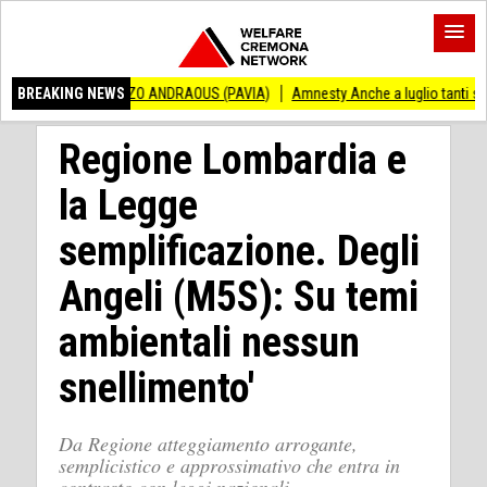
INCENZO ANDRAOUS (PAVIA)
BREAKING NEWS
Amnesty Anche a luglio tanti successi ed ingiu
Regione Lombardia e
la Legge
semplificazione. Degli
Angeli (M5S): Su temi
ambientali nessun
snellimento'
Da Regione atteggiamento arrogante,
semplicistico e approssimativo che entra in