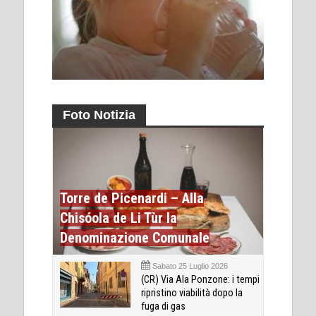
Foto Notizia
Torre de Picenardi – Alla
Chisóola de Li Tùr la
Denominazione Comunale
Sabato 25 Luglio 2026
(CR) Via Ala Ponzone: i tempi
ripristino viabilità dopo la
fuga di gas