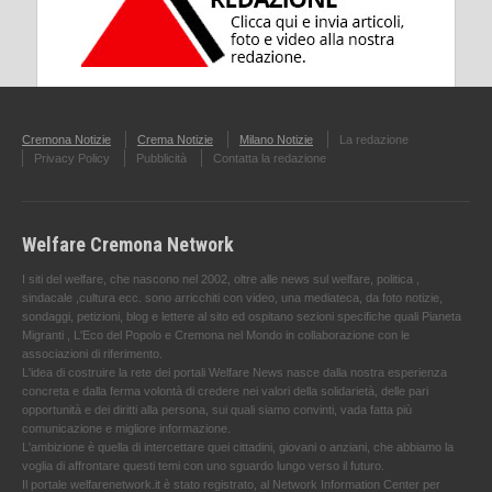
Cremona Notizie
Crema Notizie
Milano Notizie
La redazione
Privacy Policy
Pubblicità
Contatta la redazione
Welfare Cremona Network
I siti del welfare, che nascono nel 2002, oltre alle news sul welfare, politica ,
sindacale ,cultura ecc. sono arricchiti con video, una mediateca, da foto notizie,
sondaggi, petizioni, blog e lettere al sito ed ospitano sezioni specifiche quali Pianeta
Migranti , L'Eco del Popolo e Cremona nel Mondo in collaborazione con le
associazioni di riferimento.
L'idea di costruire la rete dei portali Welfare News nasce dalla nostra esperienza
concreta e dalla ferma volontà di credere nei valori della solidarietà, delle pari
opportunità e dei diritti alla persona, sui quali siamo convinti, vada fatta più
comunicazione e migliore informazione.
L'ambizione è quella di intercettare quei cittadini, giovani o anziani, che abbiamo la
voglia di affrontare questi temi con uno sguardo lungo verso il futuro.
Il portale welfarenetwork.it è stato registrato, al Network Information Center per