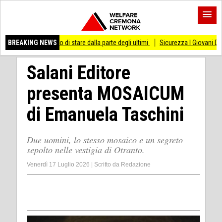
messo di stare dalla parte degli ultimi
BREAKING NEWS
Sicurezza I Giovani Democratici ribattono
Salani Editore
presenta MOSAICUM
di Emanuela Taschini
Due uomini, lo stesso mosaico e un segreto
sepolto nelle vestigia di Otranto.
Venerdì 17 Luglio 2026
|
Scritto da
Redazione