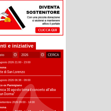
nti e iniziative
Agosto 2026 21:00 - 23:00
mona
tte di San Lorenzo
Agosto 2026 06:38 - 09:00
co ex Parmigiano
ica 30 agosto torna il concerto all’alba
un Dorma”
Settembre 2026 09:00 - 14:00
mona