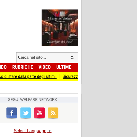
NDO
RUBRICHE
VIDEO
ULTIME
lla parte degli ultimi
Sicurezza I Giovani Democratici ribattono ai Giovani di Fr
SEGUI
WELFARE NETWORK
Select Language
▼