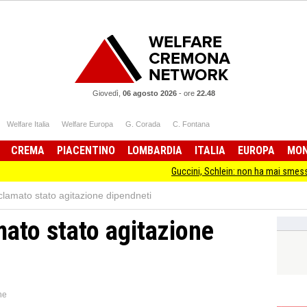
Giovedì,
06 agosto 2026
-
ore
22.48
Welfare Italia
Welfare Europa
G. Corada
C. Fontana
CREMA
PIACENTINO
LOMBARDIA
ITALIA
EUROPA
MO
Guccini, Schlein: non ha mai smesso di stare da
lamato stato agitazione dipendneti
ato stato agitazione
ne