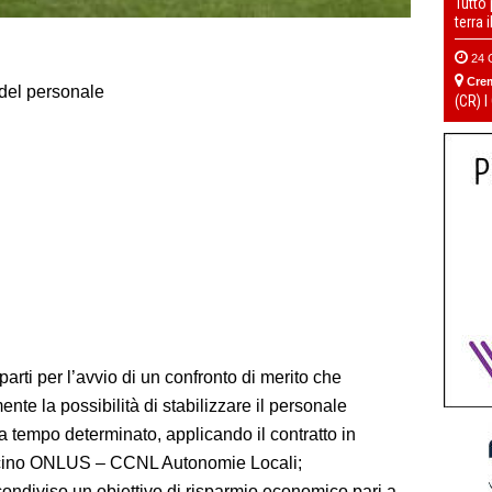
Tutto
terra 
24 
Cre
 del personale
(CR) I
parti per l’avvio di un confronto di merito che
nte la possibilità di stabilizzare il personale
a tempo determinato, applicando il contratto in
cino ONLUS – CCNL Autonomie Locali;
condiviso un obiettivo di risparmio economico pari a