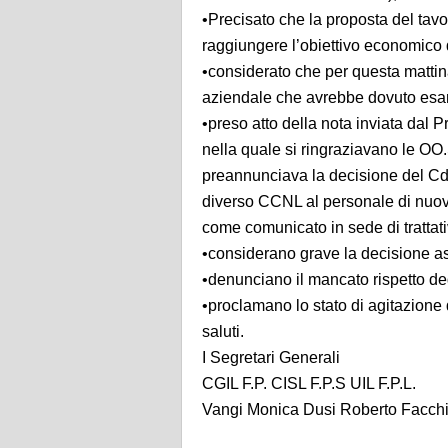
•Precisato che la proposta del tavo
raggiungere l’obiettivo economico de
•considerato che per questa mattina
aziendale che avrebbe dovuto esam
•preso atto della nota inviata dal
nella quale si ringraziavano le OO.
preannunciava la decisione del Cd
diverso CCNL al personale di nuo
come comunicato in sede di tratta
•considerano grave la decisione a
•denunciano il mancato rispetto degl
•proclamano lo stato di agitazione
saluti.
I Segretari Generali
CGIL F.P. CISL F.P.S UIL F.P.L.
Vangi Monica Dusi Roberto Facchi