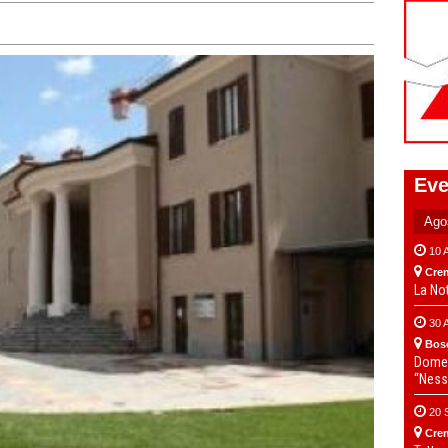
Eve
10 
Cre
La No
30 
Bos
Domen
“Ness
20 
Cre