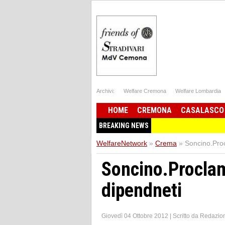
Archivi:
Welfare Cremona
Welfare Lombardia
HOME
CREMONA
CASALASCO
BREAKING NEWS
WelfareNetwork
»
Crema
»
Soncino.Proc
Soncino.Proclam
dipendneti
Giovedì 04 Ottobre 2012
|
Scritto da
Redazio