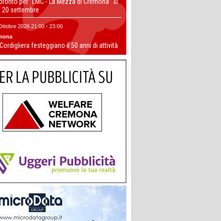
 pronto per “LMC - La Mezza di Cremona” si
il 20 settembre
Ottobre 2026 21:00 - 23:00
mona
 Cordigliera festeggiano il 50 anni di attività