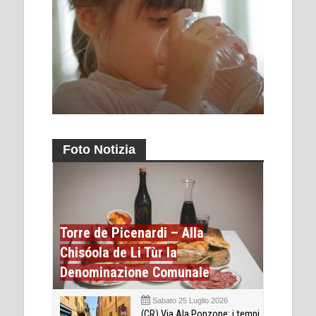
Foto Notizia
Torre de Picenardi – Alla
Chisóola de Li Tùr la
Denominazione Comunale
Sabato 25 Luglio 2026
(CR) Via Ala Ponzone: i tempi