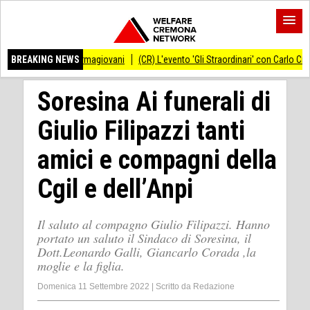
llo Informagiovani
BREAKING NEWS
(CR) L'evento 'Gli Straordinari' con Carlo Cracco anticipat
Soresina Ai funerali di
Giulio Filipazzi tanti
amici e compagni della
Cgil e dell’Anpi
Il saluto al compagno Giulio Filipazzi. Hanno
portato un saluto il Sindaco di Soresina, il
Dott.Leonardo Galli, Giancarlo Corada ,la
moglie e la figlia.
Domenica 11 Settembre 2022
|
Scritto da
Redazione