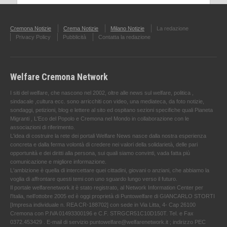
Cremona Notizie
Crema Notizie
Milano Notizie
La redazione
Privacy Policy
Pubblicità
Contatta la redazione
Welfare Cremona Network
I siti del welfare, che nascono nel 2002, oltre alle news sul welfare, politica ,
sindacale ,cultura ecc. sono arricchiti con video, una mediateca, da foto notizie,
sondaggi, petizioni, blog e lettere al sito ed ospitano sezioni specifiche quali Pianeta
Migranti , L'Eco del Popolo e Cremona nel Mondo in collaborazione con le
associazioni di riferimento.
L'idea di costruire la rete dei portali Welfare News nasce dalla nostra esperienza
concreta e dalla ferma volontà di credere nei valori della solidarietà, delle pari
opportunità e dei diritti alla persona, sui quali siamo convinti, vada fatta più
comunicazione e migliore informazione.
L'ambizione è quella di intercettare quei cittadini, giovani o anziani, che abbiamo la
voglia di affrontare questi temi con uno sguardo lungo verso il futuro.
Il portale welfarenetwork.it è stato registrato, al Network Information Center per
l'Italia, nell’ottobre 2005 ed è oggi proprietà di Puntowelfare di GIANCARLO STORTI
[Impresa individuale n. REA CR-188702] con sede in Via Litta, 4- Cap 26100
Cremona con P.IVA 01493300196 e C.F. STRGCR51C10D150T. Tel. e Fax
0372.453429 . E-mail di servizio puntowelfare@welfarenetwork.it ; indirizzo PEC