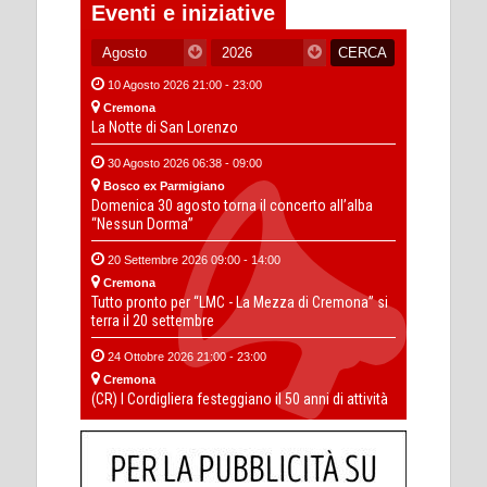
Eventi e iniziative
10 Agosto 2026 21:00 - 23:00
Cremona
La Notte di San Lorenzo
30 Agosto 2026 06:38 - 09:00
Bosco ex Parmigiano
Domenica 30 agosto torna il concerto all’alba
“Nessun Dorma”
20 Settembre 2026 09:00 - 14:00
Cremona
Tutto pronto per “LMC - La Mezza di Cremona” si
terra il 20 settembre
24 Ottobre 2026 21:00 - 23:00
Cremona
(CR) I Cordigliera festeggiano il 50 anni di attività