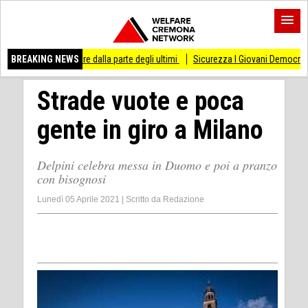
are dalla parte degli ultimi
BREAKING NEWS
Sicurezza I Giovani Democratici ribattono ai Giovani
Strade vuote e poca
gente in giro a Milano
Delpini celebra messa in Duomo e poi a pranzo
con bisognosi
Lunedì 05 Aprile 2021
|
Scritto da
Redazione