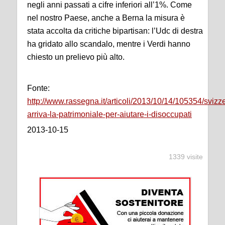
negli anni passati a cifre inferiori all’1%. Come
nel nostro Paese, anche a Berna la misura è
stata accolta da critiche bipartisan: l’Udc di destra
ha gridato allo scandalo, mentre i Verdi hanno
chiesto un prelievo più alto.
Fonte:
http://www.rassegna.it/articoli/2013/10/14/105354/svizz
arriva-la-patrimoniale-per-aiutare-i-disoccupati
2013-10-15
1339 visite