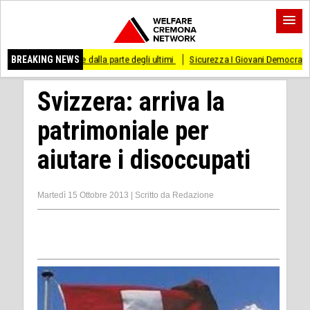
e dalla parte degli ultimi
BREAKING NEWS
Sicurezza I Giovani Democratici ribattono ai Giovani d
Svizzera: arriva la
patrimoniale per
aiutare i disoccupati
Martedì 15 Ottobre 2013
|
Scritto da
Redazione