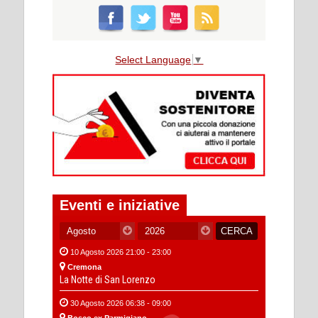
Select Language
▼
Eventi e iniziative
10 Agosto 2026 21:00 - 23:00
Cremona
La Notte di San Lorenzo
30 Agosto 2026 06:38 - 09:00