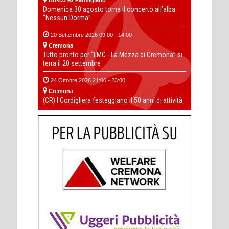
Bosco ex Parmigiano
Domenica 30 agosto torna il concerto all’alba
“Nessun Dorma”
20 Settembre 2026 09:00 - 14:00
Cremona
Tutto pronto per “LMC - La Mezza di Cremona” si
terra il 20 settembre
24 Ottobre 2026 21:00 - 23:00
Cremona
(CR) I Cordigliera festeggiano il 50 anni di attività