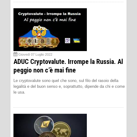
Giovedì 07 Luglio 2022
ADUC Cryptovalute. Irrompe la Russia. Al
peggio non c’è mai fine
Le cryptovalute sono quel che sono, sul filo del rasoio della
legalità e del buon senso e, soprattutto, dipende da chi e come
le usa.