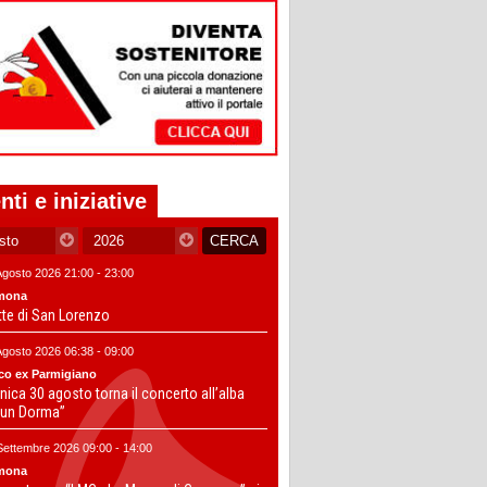
nti e iniziative
Agosto 2026 21:00 - 23:00
mona
tte di San Lorenzo
Agosto 2026 06:38 - 09:00
co ex Parmigiano
ica 30 agosto torna il concerto all’alba
un Dorma”
Settembre 2026 09:00 - 14:00
mona