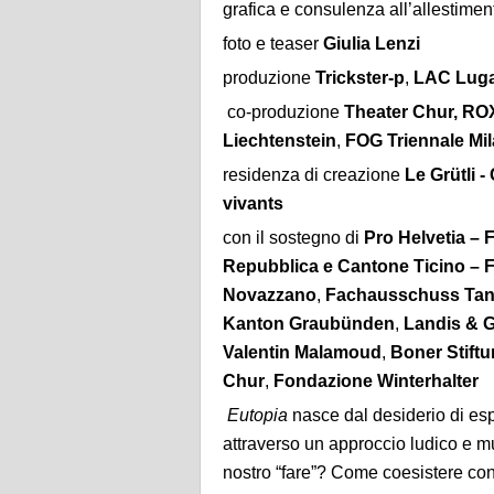
grafica e consulenza all’allestimen
foto e teaser
Giulia Lenzi
produzione
Trickster-p
,
LAC Luga
co-produzione
Theater Chur, RO
Liechtenstein
,
FOG Triennale Mil
residenza di creazione
Le Grütli -
vivants
con il sostegno di
Pro Helvetia – F
Repubblica e Cantone Ticino – 
Novazzano
,
Fachausschuss Tan
Kanton Graubünden
,
Landis & G
Valentin Malamoud
,
Boner Stiftu
Chur
,
Fondazione Winterhalter
Eutopia
nasce dal desiderio di esp
attraverso un approccio ludico
e mu
nostro “fare”? Come coesistere con 