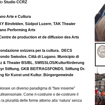
to
Studio CCRZ
no Arte e Cultura
XY Birsfelden
,
Südpol Luzern
,
TAK Theater
ano Performing Arts
 Centre de production et de diffusion des Arts
ondazione svizzera per la cultura
,
DECS
Fondo Swisslos
,
Città di Lugano
,
Municipio di
z & Theater BS/BL
,
SWISSLOS/Kulturförderung
yr Stiftung
,
GKB BEITRAGSFONDS
,
Stiftung Dr.
ng für Kunst und Kultur
,
Bürgergemeinde
lorare un diverso paradigma di “fare insieme”
ltisensoriale. Come ri-costruire o de-costruire il
la pluralità delle forme attorno alla ‘natura’ senza