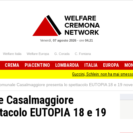
Venerdì,
07 agosto 2026
-
ore
04.21
Welfare Italia
Welfare Europa
G. Corada
C. Fontana
CREMA
PIACENTINO
LOMBARDIA
ITALIA
EUROPA
MO
Guccini, Schlein: non ha mai smesso di stare dal
omunale Casalmaggiore presenta lo spettacolo EUTOPIA 18 e 19 nov
e Casalmaggiore
ttacolo EUTOPIA 18 e 19