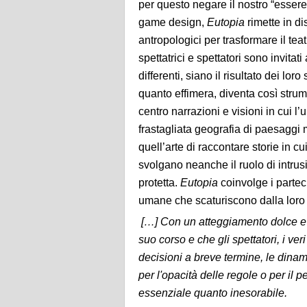
per questo negare il nostro “esse
game design,
Eutopia
rimette in d
antropologici per trasformare il tea
spettatrici e spettatori sono invitat
differenti, siano il risultato dei lor
quanto effimera, diventa così stru
centro narrazioni e visioni in cui 
frastagliata geografia di paesaggi 
quell’arte di raccontare storie in c
svolgano neanche il ruolo di intrus
protetta.
Eutopia
coinvolge i parteci
umane che scaturiscono dalla loro
[…] Con un atteggiamento dolce e am
suo corso e che gli spettatori, i ve
decisioni a breve termine, le dinam
per l'opacità delle regole o per il 
essenziale quanto inesorabile.