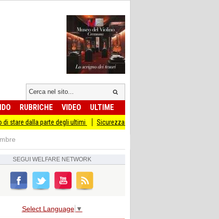
NDO
RUBRICHE
VIDEO
ULTIME
la parte degli ultimi
Sicurezza I Giovani Democratici ribattono ai Giovani di Fra
embre
SEGUI
WELFARE NETWORK
Select Language
▼