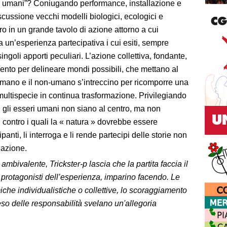
re umani”? Coniugando performance, installazione e
iscussione vecchi modelli biologici, ecologici e
tro in un grande tavolo di azione attorno a cui
i a un’esperienza partecipativa i cui esiti, sempre
o singoli apporti peculiari. L’azione collettiva, fondante,
mento per delineare mondi possibili, che mettano al
l’umano e il non-umano s’intreccino per ricomporre una
multispecie in continua trasformazione. Privilegiando
ui gli esseri umani non siano al centro, ma non
i contro i quali la « natura » dovrebbe essere
panti, li interroga e li rende partecipi delle storie non
 azione.
bivalente, Trickster-p lascia che la partita faccia il
ri protagonisti dell’esperienza, imparino facendo. Le
iche individualistiche o collettive, lo scoraggiamento
peso delle responsabilità svelano un'allegoria