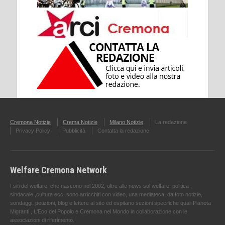
Cremona Notizie
Crema Notizie
Milano Notizie
La redazione
Privacy Policy
Pubblicità
Contatta la redazione
Welfare Cremona Network
I siti del welfare, che nascono nel 2002, oltre alle news sul welfare, politica ,
sindacale ,cultura ecc. sono arricchiti con video, una mediateca, da foto notizie,
sondaggi, petizioni, blog e lettere al sito ed ospitano sezioni specifiche quali Pianeta
Migranti , L'Eco del Popolo e Cremona nel Mondo in collaborazione con le
associazioni di riferimento.