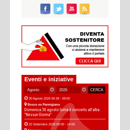
Eventi e iniziative
30 Agosto 2026 06:38 - 09:00
Bosco ex Parmigiano
Domenica 30 agosto torna il concerto all’alba
“Nessun Dorma”
20 Settembre 2026 09:00 - 14:00