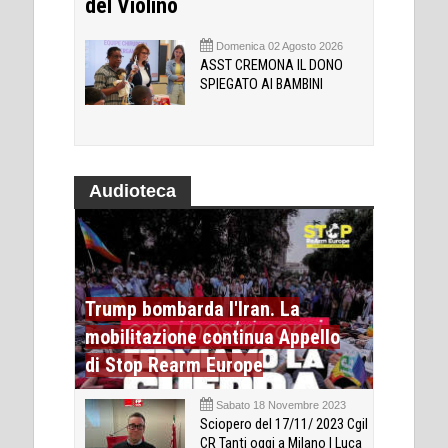
del Violino
Domenica 02 Agosto 2026
ASST CREMONA IL DONO
SPIEGATO AI BAMBINI
Audioteca
Trump bombarda l'Iran. La
mobilitazione continua Appello
di Stop Rearm Europe
Sabato 18 Novembre 2023
Sciopero del 17/11/ 2023 Cgil
CR Tanti oggi a Milano | Luca