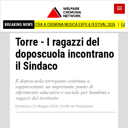
N MOSTRA A CREMONA MUSICA EXPO & FESTIVAL 2026
BREAKING NEWS
Edilizia lombarda, C
Torre - I ragazzi del
doposcuola incontrano
il Sindaco
Il doposcuola torrigiano continua a
rappresentare un importante punto di
riferimento educativo e sociale per bambini e
ragazzi del territorio
Domenica 31 Maggio 2026
|
Scritto da
Redazione