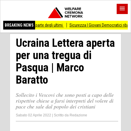
alla parte degli ultimi
BREAKING NEWS
Sicurezza I Giovani Democratici ribattono ai Giovani di F
Ucraina Lettera aperta
per una tregua di
Pasqua | Marco
Baratto
Sollecito i Vescovi che sono posti a capo delle
rispettive chiese a farsi interpreti del volere di
pace che sale dal popolo dei cristiani
Sabato 02 Aprile 2022
|
Scritto da
Redazione