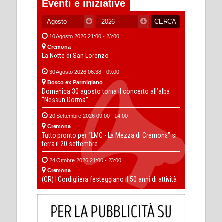
Eventi e iniziative
10 Agosto 2026 21:00 - 23:00
Cremona
La Notte di San Lorenzo
30 Agosto 2026 06:38 - 09:00
Bosco ex Parmigiano
Domenica 30 agosto torna il concerto all’alba
“Nessun Dorma”
20 Settembre 2026 09:00 - 14:00
Cremona
Tutto pronto per “LMC - La Mezza di Cremona” si
terra il 20 settembre
24 Ottobre 2026 21:00 - 23:00
Cremona
(CR) I Cordigliera festeggiano il 50 anni di attività