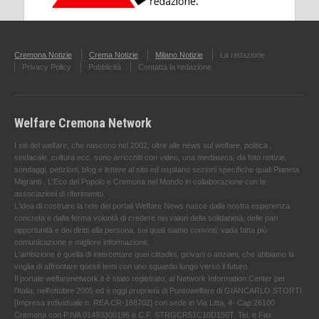
Cremona Notizie
Crema Notizie
Milano Notizie
La redazione
Privacy Policy
Pubblicità
Contatta la redazione
Welfare Cremona Network
I siti del welfare, che nascono nel 2002, oltre alle news sul welfare, politica ,
sindacale ,cultura ecc. sono arricchiti con video, una mediateca, da foto notizie,
sondaggi, petizioni, blog e lettere al sito ed ospitano sezioni specifiche quali Pianeta
Migranti , L'Eco del Popolo e Cremona nel Mondo in collaborazione con le
associazioni di riferimento.
L'idea di costruire la rete dei portali Welfare News nasce dalla nostra esperienza
concreta e dalla ferma volontà di credere nei valori della solidarietà, delle pari
opportunità e dei diritti alla persona, sui quali siamo convinti, vada fatta più
comunicazione e migliore informazione.
L'ambizione è quella di intercettare quei cittadini, giovani o anziani, che abbiamo la
voglia di affrontare questi temi con uno sguardo lungo verso il futuro.
Il portale welfarenetwork.it è stato registrato, al Network Information Center per
l'Italia, nell’ottobre 2005 ed è oggi proprietà di Puntowelfare di GIANCARLO STORTI
[Impresa individuale n. REA CR-188702] con sede in Via Litta, 4- Cap 26100
Cremona con P.IVA 01493300196 e C.F. STRGCR51C10D150T. Tel. e Fax