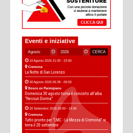
Eventi e iniziative
10 Agosto 2026 21:00 - 23:00
Cremona
La Notte di San Lorenzo
30 Agosto 2026 06:38 - 09:00
Bosco ex Parmigiano
Domenica 30 agosto torna il concerto all’alba
“Nessun Dorma”
20 Settembre 2026 09:00 - 14:00
Cremona
Tutto pronto per “LMC - La Mezza di Cremona” si
terra il 20 settembre