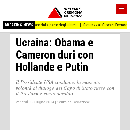
stare dalla parte degli ultimi
BREAKING NEWS
Sicurezza I Giovani Democratici ribattono ai Giova
Ucraina: Obama e
Cameron duri con
Hollande e Putin
Il Presidente USA condanna la mancata
volontà di dialogo del Capo di Stato russo con
il Presidente eletto ucraino
Venerdì 06 Giugno 2014
|
Scritto da
Redazione