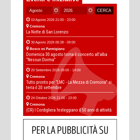
10 Agosto 2026 21:00 - 23:00
Cremona
La Notte di San Lorenzo
30 Agosto 2026 06:38 - 09:00
Bosco ex Parmigiano
Domenica 30 agosto torna il concerto all’alba
“Nessun Dorma”
20 Settembre 2026 09:00 - 14:00
Cremona
Tutto pronto per “LMC - La Mezza di Cremona” si
terra il 20 settembre
24 Ottobre 2026 21:00 - 23:00
Cremona
(CR) I Cordigliera festeggiano il 50 anni di attività