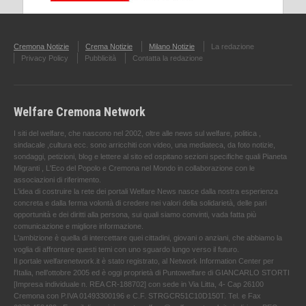
Cremona Notizie
Crema Notizie
Milano Notizie
La redazione
Privacy Policy
Pubblicità
Contatta la redazione
Welfare Cremona Network
I siti del welfare, che nascono nel 2002, oltre alle news sul welfare, politica ,
sindacale ,cultura ecc. sono arricchiti con video, una mediateca, da foto notizie,
sondaggi, petizioni, blog e lettere al sito ed ospitano sezioni specifiche quali Pianeta
Migranti , L'Eco del Popolo e Cremona nel Mondo in collaborazione con le
associazioni di riferimento.
L'idea di costruire la rete dei portali Welfare News nasce dalla nostra esperienza
concreta e dalla ferma volontà di credere nei valori della solidarietà, delle pari
opportunità e dei diritti alla persona, sui quali siamo convinti, vada fatta più
comunicazione e migliore informazione.
L'ambizione è quella di intercettare quei cittadini, giovani o anziani, che abbiamo la
voglia di affrontare questi temi con uno sguardo lungo verso il futuro.
Il portale welfarenetwork.it è stato registrato, al Network Information Center per
l'Italia, nell’ottobre 2005 ed è oggi proprietà di Puntowelfare di GIANCARLO STORTI
[Impresa individuale n. REA CR-188702] con sede in Via Litta, 4- Cap 26100
Cremona con P.IVA 01493300196 e C.F. STRGCR51C10D150T. Tel. e Fax