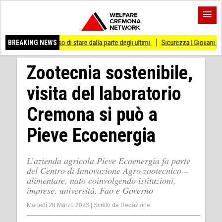
 smesso di stare dalla parte degli ultimi
BREAKING NEWS
Sicurezza I Giovani Democratici ribatto
Zootecnia sostenibile,
visita del laboratorio
Cremona si può a
Pieve Ecoenergia
L’azienda agricola Pieve Ecoenergia fa parte
del Centro di Innovazione Agro zootecnico –
alimentare, nato coinvolgendo istituzioni,
imprese, università, Fao e Governo
Martedì 28 Marzo 2023
|
Scritto da
Redazione