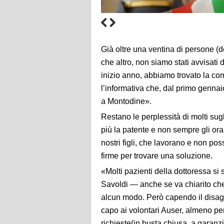
Già oltre una ventina di persone (d
che altro, non siamo stati avvisati
inizio anno, abbiamo trovato la com
l’informativa che, dal primo gennai
a Montodine».
Restano le perplessità di molti sugli
più la patente e non sempre gli ora
nostri figli, che lavorano e non po
firme per trovare una soluzione.
«Molti pazienti della dottoressa s
Savoldi — anche se va chiarito che 
alcun modo. Però capendo il disagio
capo ai volontari Auser, almeno per 
richieste(in busta chiusa, a garanzi