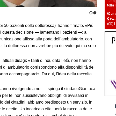
Tutto
terra 
24 
1
2
Cre
(CR) I
ei 50 pazienti della dottoressa) hanno firmato. «Più
 di questa decisione — lamentano i pazienti —: a
unicazione affissa alla porta dell’ambulatorio, con
o, la dottoressa non avrebbe più ricevuto qui ma solo
 attuali disagi: «Tanti di noi, data l’età, non hanno
ri di ambulatorio corrispondono alla disponibilità dei
ssono accompagnarci». Da qui, l’idea della raccolta
i stanno rivolgendo a noi — spiega il sindacoGianluca
per lei non sussistevano obblighi di avvisarci in
 dei cittadini, abbiamo predisposto un servizio, in
le ricette. Un incaricato effettuerà la raccolta delle
a di privacy) e le porterà all’ambulatorio di