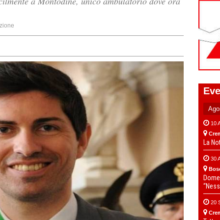
facilmente a Montodine, unico ambulatorio dove ora
zione
Eve
10 
Cre
La No
30 
Bos
Domen
“Ness
20 
Cre