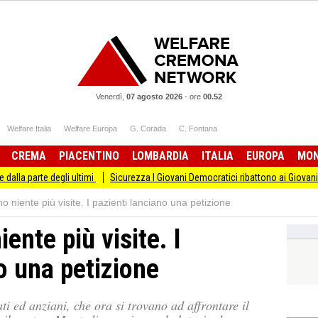
Venerdì,
07 agosto 2026
-
ore
00.52
Welfare Italia
Welfare Europa
G. Corada
C. Fontana
CREMA
PIACENTINO
LOMBARDIA
ITALIA
EUROPA
MO
 degli ultimi
Sicurezza I Giovani Democratici ribattono ai Giovani di Fratellli d'
 niente più visite. I pazienti lanciano una petizione
nte più visite. I
o una petizione
ti ed anziani, che ora si trovano ad affrontare il