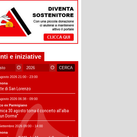
nti e iniziative
Agosto 2026 21:00 - 23:00
mona
tte di San Lorenzo
Agosto 2026 06:38 - 09:00
co ex Parmigiano
ica 30 agosto torna il concerto all’alba
un Dorma”
Settembre 2026 09:00 - 14:00
mona