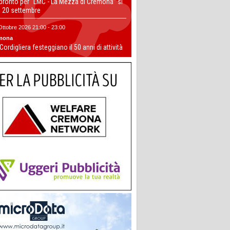
 pronto per “LMC - La Mezza di Cremona” si
il 20 settembre
Ottobre 2026 21:00 - 23:00
mona
 Cordigliera festeggiano il 50 anni di attività