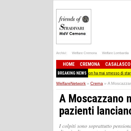
Archivi:
Welfare Cremona
Welfare Lombardia
HOME
CREMONA
CASALASCO
Guccini, Schlein: non ha mai smesso di stare dalla parte
BREAKING NEWS
WelfareNetwork
»
Crema
»
A Moscazzano
A Moscazzano nie
pazienti lancian
I colpiti sono soprattutto pensiona