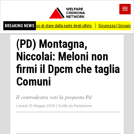
 smesso di stare dalla parte degli ultimi
BREAKING NEWS
Sicurezza I Giovani Democratici ribatt
(PD) Montagna,
Niccolai: Meloni non
firmi il Dpcm che taglia
Comuni
Il centrodestra voti la proposta Pd
Lunedì 25 Maggio 2026
|
Scritto da
Redazione