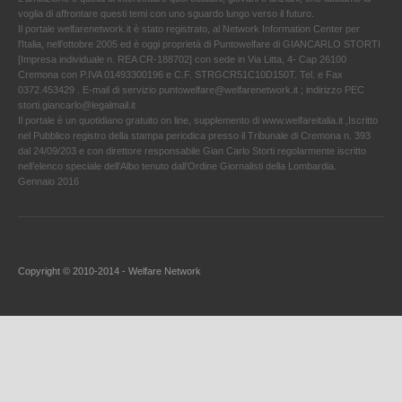
voglia di affrontare questi temi con uno sguardo lungo verso il futuro.
Il portale welfarenetwork.it è stato registrato, al Network Information Center per
l'Italia, nell’ottobre 2005 ed è oggi proprietà di Puntowelfare di GIANCARLO STORTI
[Impresa individuale n. REA CR-188702] con sede in Via Litta, 4- Cap 26100
Cremona con P.IVA 01493300196 e C.F. STRGCR51C10D150T. Tel. e Fax
0372.453429 . E-mail di servizio puntowelfare@welfarenetwork.it ; indirizzo PEC
storti.giancarlo@legalmail.it
Il portale è un quotidiano gratuito on line, supplemento di www.welfareitalia.it ,Iscritto
nel Pubblico registro della stampa periodica presso il Tribunale di Cremona n. 393
dal 24/09/203 e con direttore responsabile Gian Carlo Storti regolarmente iscritto
nell’elenco speciale dell’Albo tenuto dall’Ordine Giornalisti della Lombardia.
Gennaio 2016
Copyright © 2010-2014 - Welfare Network