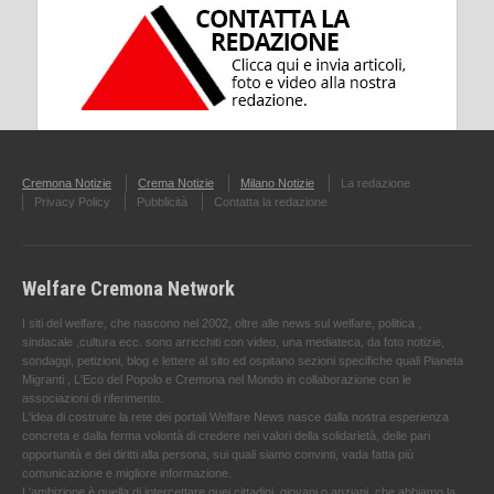
Cremona Notizie
Crema Notizie
Milano Notizie
La redazione
Privacy Policy
Pubblicità
Contatta la redazione
Welfare Cremona Network
I siti del welfare, che nascono nel 2002, oltre alle news sul welfare, politica ,
sindacale ,cultura ecc. sono arricchiti con video, una mediateca, da foto notizie,
sondaggi, petizioni, blog e lettere al sito ed ospitano sezioni specifiche quali Pianeta
Migranti , L'Eco del Popolo e Cremona nel Mondo in collaborazione con le
associazioni di riferimento.
L'idea di costruire la rete dei portali Welfare News nasce dalla nostra esperienza
concreta e dalla ferma volontà di credere nei valori della solidarietà, delle pari
opportunità e dei diritti alla persona, sui quali siamo convinti, vada fatta più
comunicazione e migliore informazione.
L'ambizione è quella di intercettare quei cittadini, giovani o anziani, che abbiamo la