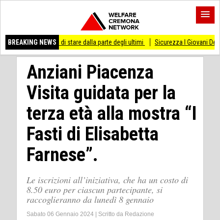
esso di stare dalla parte degli ultimi
BREAKING NEWS
Sicurezza I Giovani Democratici ribattono
Anziani Piacenza
Visita guidata per la
terza età alla mostra “I
Fasti di Elisabetta
Farnese”.
Le iscrizioni all’iniziativa, che ha un costo di
8.50 euro per ciascun partecipante, si
raccoglieranno da lunedì 8 gennaio
Sabato 06 Gennaio 2024
|
Scritto da
Redazione