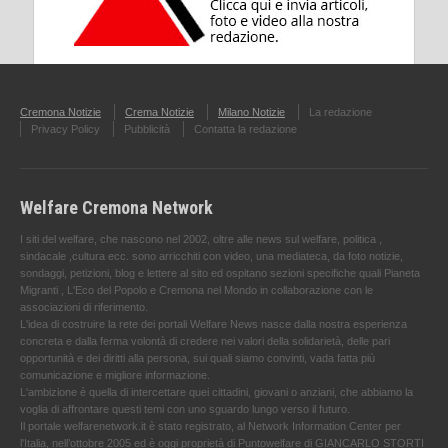
Cremona Notizie
Crema Notizie
Milano Notizie
La redazione
Privacy Policy
Pubblicità
Contatta la redazione
Welfare Cremona Network
I siti del welfare, che nascono nel 2002, oltre alle news sul welfare, politica ,
sindacale ,cultura ecc. sono arricchiti con video, una mediateca, da foto notizie,
sondaggi, petizioni, blog e lettere al sito ed ospitano sezioni specifiche quali Pianeta
Migranti , L'Eco del Popolo e Cremona nel Mondo in collaborazione con le
associazioni di riferimento.
L'idea di costruire la rete dei portali Welfare News nasce dalla nostra esperienza
concreta e dalla ferma volontà di credere nei valori della solidarietà, delle pari
opportunità e dei diritti alla persona, sui quali siamo convinti, vada fatta più
comunicazione e migliore informazione.
L'ambizione è quella di intercettare quei cittadini, giovani o anziani, che abbiamo la
voglia di affrontare questi temi con uno sguardo lungo verso il futuro.
Il portale welfarenetwork.it è stato registrato, al Network Information Center per
l'Italia, nell’ottobre 2005 ed è oggi proprietà di Puntowelfare di GIANCARLO STORTI