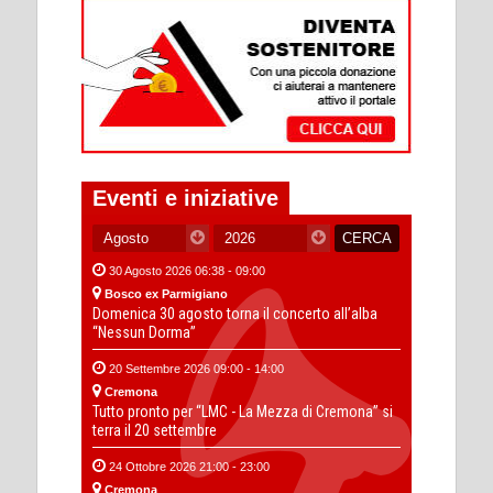
Eventi e iniziative
30 Agosto 2026 06:38 - 09:00
Bosco ex Parmigiano
Domenica 30 agosto torna il concerto all’alba
“Nessun Dorma”
20 Settembre 2026 09:00 - 14:00
Cremona
Tutto pronto per “LMC - La Mezza di Cremona” si
terra il 20 settembre
24 Ottobre 2026 21:00 - 23:00
Cremona