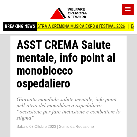
IN MOSTRA A CREMONA MUSICA EXPO & FESTIVAL 2026
BREAKING NEWS
Edilizia lombarda, 
ASST CREMA Salute
mentale, info point al
monoblocco
ospedaliero
Giornata mondiale salute mentale, info point
nell’atrio del monoblocco ospedaliero.
“occasione per fare inclusione e combattere lo
stigma”
Sabato 07 Ottobre 2023
|
Scritto da
Redazione