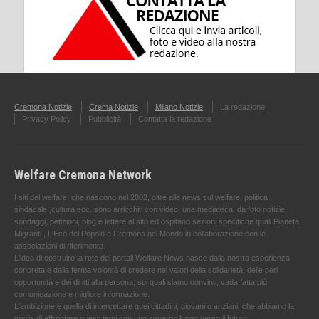
Cremona Notizie
Crema Notizie
Milano Notizie
La redazione
Privacy Policy
Pubblicità
Contatta la redazione
Welfare Cremona Network
I siti del welfare, che nascono nel 2002, oltre alle news sul welfare, politica ,
sindacale ,cultura ecc. sono arricchiti con video, una mediateca, da foto notizie,
sondaggi, petizioni, blog e lettere al sito ed ospitano sezioni specifiche quali Pianeta
Migranti , L'Eco del Popolo e Cremona nel Mondo in collaborazione con le
associazioni di riferimento.
L'idea di costruire la rete dei portali Welfare News nasce dalla nostra esperienza
concreta e dalla ferma volontà di credere nei valori della solidarietà, delle pari
opportunità e dei diritti alla persona, sui quali siamo convinti, vada fatta più
comunicazione e migliore informazione.
L'ambizione è quella di intercettare quei cittadini, giovani o anziani, che abbiamo la
voglia di affrontare questi temi con uno sguardo lungo verso il futuro.