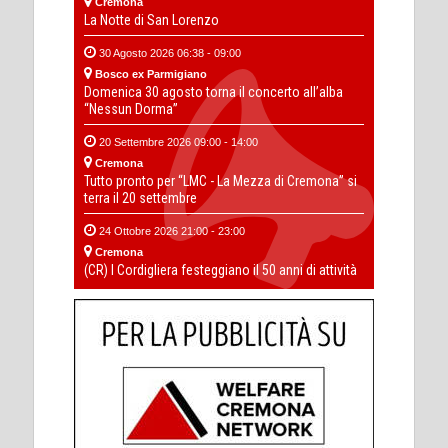
Cremona
La Notte di San Lorenzo
30 Agosto 2026 06:38 - 09:00
Bosco ex Parmigiano
Domenica 30 agosto torna il concerto all’alba
“Nessun Dorma”
20 Settembre 2026 09:00 - 14:00
Cremona
Tutto pronto per “LMC - La Mezza di Cremona” si
terra il 20 settembre
24 Ottobre 2026 21:00 - 23:00
Cremona
(CR) I Cordigliera festeggiano il 50 anni di attività