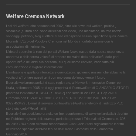
Welfare Cremona Network
I siti del welfare, che nascono nel 2002, oltre alle news sul welfare, politica ,
sindacale ,cultura ecc. sono arricchiti con video, una mediateca, da foto notizie,
sondaggi, petizioni, blog e lettere al sito ed ospitano sezioni specifiche quali Pianeta
Migranti , L'Eco del Popolo e Cremona nel Mondo in collaborazione con le
associazioni di riferimento.
L'idea di costruire la rete dei portali Welfare News nasce dalla nostra esperienza
concreta e dalla ferma volontà di credere nei valori della solidarietà, delle pari
opportunità e dei diritti alla persona, sui quali siamo convinti, vada fatta più
comunicazione e migliore informazione.
L'ambizione è quella di intercettare quei cittadini, giovani o anziani, che abbiamo la
voglia di affrontare questi temi con uno sguardo lungo verso il futuro.
Il portale welfarenetwork.it è stato registrato, al Network Information Center per
l'Italia, nell’ottobre 2005 ed è oggi proprietà di Puntowelfare di GIANCARLO STORTI
[Impresa individuale n. REA CR-188702] con sede in Via Litta, 4- Cap 26100
Cremona con P.IVA 01493300196 e C.F. STRGCR51C10D150T. Tel. e Fax
0372.453429 . E-mail di servizio puntowelfare@welfarenetwork.it ; indirizzo PEC
storti.giancarlo@legalmail.it
Il portale è un quotidiano gratuito on line, supplemento di www.welfareitalia.it ,Iscritto
nel Pubblico registro della stampa periodica presso il Tribunale di Cremona n. 393
dal 24/09/203 e con direttore responsabile Gian Carlo Storti regolarmente iscritto
nell’elenco speciale dell’Albo tenuto dall’Ordine Giornalisti della Lombardia.
Gennaio 2016