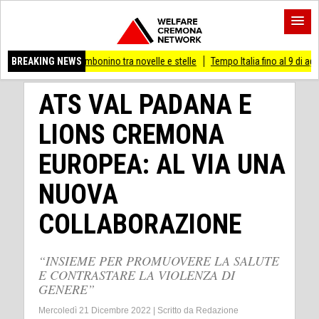
eo Cambonino tra novelle e stelle
BREAKING NEWS
Tempo Italia fino al 9 di agosto
(Mi) P
ATS VAL PADANA E
LIONS CREMONA
EUROPEA: AL VIA UNA
NUOVA
COLLABORAZIONE
“INSIEME PER PROMUOVERE LA SALUTE
E CONTRASTARE LA VIOLENZA DI
GENERE”
Mercoledì 21 Dicembre 2022
|
Scritto da
Redazione