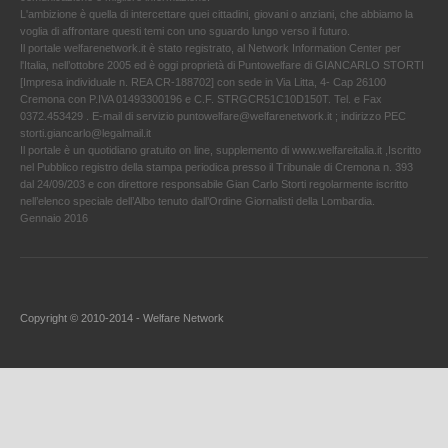
L'ambizione è quella di intercettare quei cittadini, giovani o anziani, che abbiamo la
voglia di affrontare questi temi con uno sguardo lungo verso il futuro.
Il portale welfarenetwork.it è stato registrato, al Network Information Center per
l'Italia, nell’ottobre 2005 ed è oggi proprietà di Puntowelfare di GIANCARLO STORTI
[Impresa individuale n. REA CR-188702] con sede in Via Litta, 4- Cap 26100
Cremona con P.IVA 01493300196 e C.F. STRGCR51C10D150T. Tel. e Fax
0372.453429 . E-mail di servizio puntowelfare@welfarenetwork.it ; indirizzo PEC
storti.giancarlo@legalmail.it
Il portale è un quotidiano gratuito on line, supplemento di www.welfareitalia.it ,Iscritto
nel Pubblico registro della stampa periodica presso il Tribunale di Cremona n. 393
dal 24/09/203 e con direttore responsabile Gian Carlo Storti regolarmente iscritto
nell’elenco speciale dell’Albo tenuto dall’Ordine Giornalisti della Lombardia.
Gennaio 2016
Copyright © 2010-2014 - Welfare Network