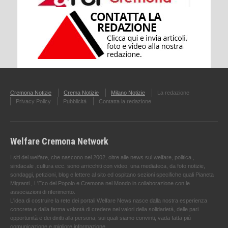
Cremona Notizie
Crema Notizie
Milano Notizie
La redazione
Privacy Policy
Pubblicità
Contatta la redazione
Welfare Cremona Network
I siti del welfare, che nascono nel 2002, oltre alle news sul welfare, politica ,
sindacale ,cultura ecc. sono arricchiti con video, una mediateca, da foto notizie,
sondaggi, petizioni, blog e lettere al sito ed ospitano sezioni specifiche quali Pianeta
Migranti , L'Eco del Popolo e Cremona nel Mondo in collaborazione con le
associazioni di riferimento.
L'idea di costruire la rete dei portali Welfare News nasce dalla nostra esperienza
concreta e dalla ferma volontà di credere nei valori della solidarietà, delle pari
opportunità e dei diritti alla persona, sui quali siamo convinti, vada fatta più
comunicazione e migliore informazione.