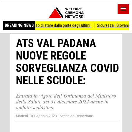
smesso di stare dalla parte degli ultimi
BREAKING NEWS
Sicurezza I Giovani Democratici ribatto
ATS VAL PADANA
NUOVE REGOLE
SORVEGLIANZA COVID
NELLE SCUOLE:
Entrata in vigore dell’Ordinanza del Ministero
della Salute del 31 dicembre 2022 anche in
ambito scolastico
Martedì 10 Gennaio 2023
|
Scritto da
Redazione