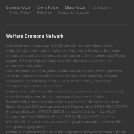
Cremona Notizie
Crema Notizie
Milano Notizie
La redazione
Privacy Policy
Pubblicità
Contatta la redazione
Welfare Cremona Network
I siti del welfare, che nascono nel 2002, oltre alle news sul welfare, politica ,
sindacale ,cultura ecc. sono arricchiti con video, una mediateca, da foto notizie,
sondaggi, petizioni, blog e lettere al sito ed ospitano sezioni specifiche quali Pianeta
Migranti , L'Eco del Popolo e Cremona nel Mondo in collaborazione con le
associazioni di riferimento.
L'idea di costruire la rete dei portali Welfare News nasce dalla nostra esperienza
concreta e dalla ferma volontà di credere nei valori della solidarietà, delle pari
opportunità e dei diritti alla persona, sui quali siamo convinti, vada fatta più
comunicazione e migliore informazione.
L'ambizione è quella di intercettare quei cittadini, giovani o anziani, che abbiamo la
voglia di affrontare questi temi con uno sguardo lungo verso il futuro.
Il portale welfarenetwork.it è stato registrato, al Network Information Center per
l'Italia, nell’ottobre 2005 ed è oggi proprietà di Puntowelfare di GIANCARLO STORTI
[Impresa individuale n. REA CR-188702] con sede in Via Litta, 4- Cap 26100
Cremona con P.IVA 01493300196 e C.F. STRGCR51C10D150T. Tel. e Fax
0372.453429 . E-mail di servizio puntowelfare@welfarenetwork.it ; indirizzo PEC
storti.giancarlo@legalmail.it
Il portale è un quotidiano gratuito on line, supplemento di www.welfareitalia.it ,Iscritto