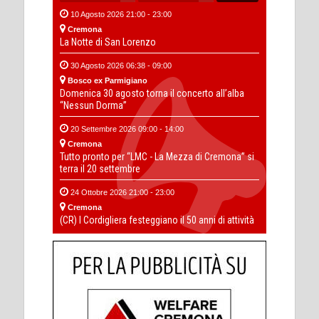
10 Agosto 2026 21:00 - 23:00
Cremona
La Notte di San Lorenzo
30 Agosto 2026 06:38 - 09:00
Bosco ex Parmigiano
Domenica 30 agosto torna il concerto all’alba
“Nessun Dorma”
20 Settembre 2026 09:00 - 14:00
Cremona
Tutto pronto per “LMC - La Mezza di Cremona” si
terra il 20 settembre
24 Ottobre 2026 21:00 - 23:00
Cremona
(CR) I Cordigliera festeggiano il 50 anni di attività