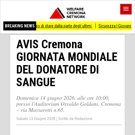
i smesso di stare dalla parte degli ultimi
BREAKING NEWS
Sicurezza I Giovani Democratici ribatt
AVIS Cremona
GIORNATA MONDIALE
DEL DONATORE DI
SANGUE
Domenica 14 giugno 2026, alle ore 10:00,
presso l’Auditorium Osvaldo Goldani, Cremona
– via Massarotti n.65.
Sabato 13 Giugno 2026
|
Scritto da
Redazione