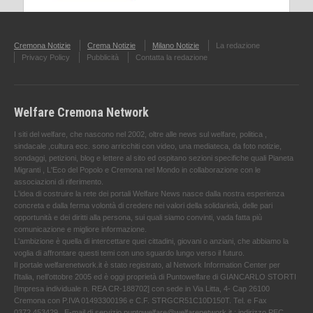
Cremona Notizie
Crema Notizie
Milano Notizie
La redazione
Privacy Policy
Pubblicità
Contatta la redazione
Welfare Cremona Network
I siti del welfare, che nascono nel 2002, oltre alle news sul welfare, politica ,
sindacale ,cultura ecc. sono arricchiti con video, una mediateca, da foto notizie,
sondaggi, petizioni, blog e lettere al sito ed ospitano sezioni specifiche quali Pianeta
Migranti , L'Eco del Popolo e Cremona nel Mondo in collaborazione con le
associazioni di riferimento.
L'idea di costruire la rete dei portali Welfare News nasce dalla nostra esperienza
concreta e dalla ferma volontà di credere nei valori della solidarietà, delle pari
opportunità e dei diritti alla persona, sui quali siamo convinti, vada fatta più
comunicazione e migliore informazione.
L'ambizione è quella di intercettare quei cittadini, giovani o anziani, che abbiamo la
voglia di affrontare questi temi con uno sguardo lungo verso il futuro.
Il portale welfarenetwork.it è stato registrato, al Network Information Center per
l'Italia, nell’ottobre 2005 ed è oggi proprietà di Puntowelfare di GIANCARLO STORTI
[Impresa individuale n. REA CR-188702] con sede in Via Litta, 4- Cap 26100
Cremona con P.IVA 01493300196 e C.F. STRGCR51C10D150T. Tel. e Fax
0372.453429 . E-mail di servizio puntowelfare@welfarenetwork.it ; indirizzo PEC