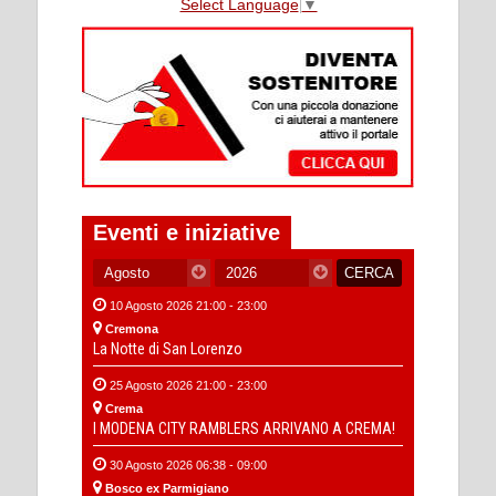
Select Language
▼
Eventi e iniziative
10 Agosto 2026 21:00 - 23:00
Cremona
La Notte di San Lorenzo
25 Agosto 2026 21:00 - 23:00
Crema
I MODENA CITY RAMBLERS ARRIVANO A CREMA!
30 Agosto 2026 06:38 - 09:00
Bosco ex Parmigiano