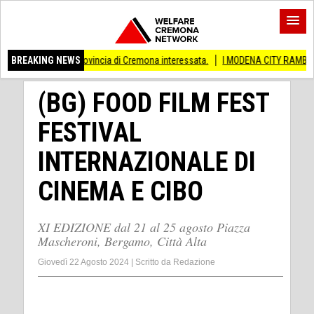
he provincia di Cremona interessata.
BREAKING NEWS
I MODENA CITY RAMBLERS ARRIVANO 
(BG) FOOD FILM FEST
FESTIVAL
INTERNAZIONALE DI
CINEMA E CIBO
XI EDIZIONE dal 21 al 25 agosto Piazza
Mascheroni, Bergamo, Città Alta
Giovedì 22 Agosto 2024
|
Scritto da
Redazione