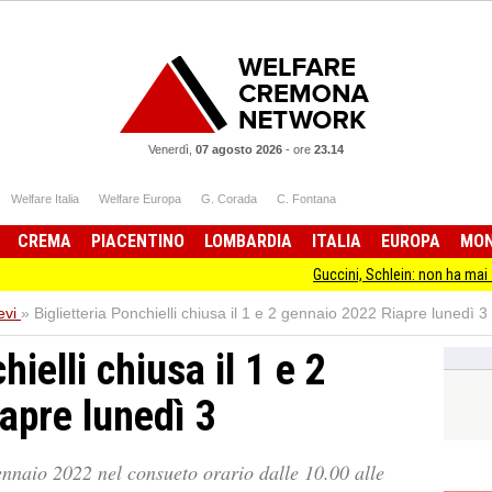
Venerdì,
07 agosto 2026
-
ore
23.14
Welfare Italia
Welfare Europa
G. Corada
C. Fontana
CREMA
PIACENTINO
LOMBARDIA
ITALIA
EUROPA
MO
Guccini, Schlein: non ha mai smesso di stare
evi
»
Biglietteria Ponchielli chiusa il 1 e 2 gennaio 2022 Riapre lunedì 3
hielli chiusa il 1 e 2
apre lunedì 3
nnaio 2022 nel consueto orario dalle 10.00 alle