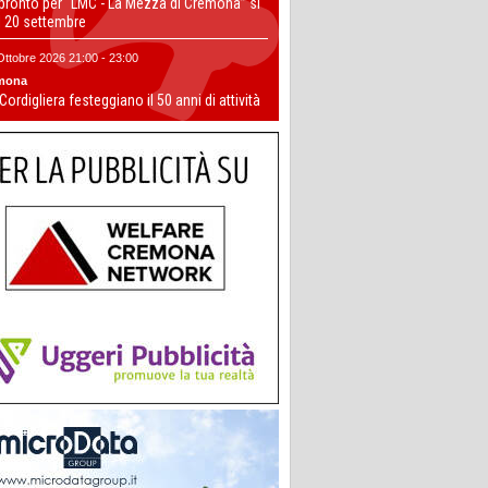
 pronto per “LMC - La Mezza di Cremona” si
il 20 settembre
Ottobre 2026 21:00 - 23:00
mona
 Cordigliera festeggiano il 50 anni di attività