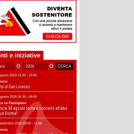
nti e iniziative
Agosto 2026 21:00 - 23:00
mona
tte di San Lorenzo
Agosto 2026 06:38 - 09:00
co ex Parmigiano
ica 30 agosto torna il concerto all’alba
un Dorma”
Settembre 2026 09:00 - 14:00
mona