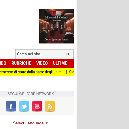
NDO
RUBRICHE
VIDEO
ULTIME
 dalla parte degli ultimi
Sicurezza I Giovani Democratici ribattono ai Giovani di
SEGUI
WELFARE NETWORK
Select Language
▼