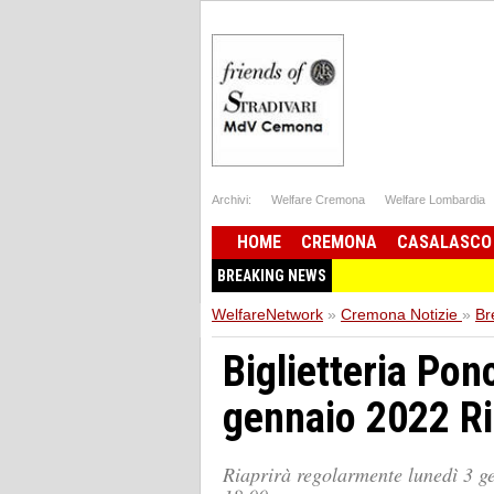
Archivi:
Welfare Cremona
Welfare Lombardia
HOME
CREMONA
CASALASCO
BREAKING NEWS
WelfareNetwork
»
Cremona Notizie
»
Br
Biglietteria Ponc
gennaio 2022 Ri
Riaprirà regolarmente lunedì 3 ge