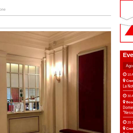
one
Eve
10 
Cre
La No
30 
Bos
Domen
“Ness
20 
Cre