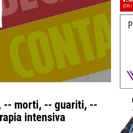
Cre
(CR) I
-- morti, -- guariti, --
erapia intensiva