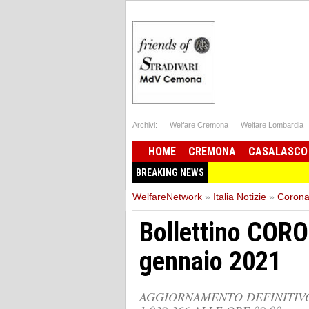
Archivi:
Welfare Cremona
Welfare Lombardia
HOME
CREMONA
CASALASCO
BREAKING NEWS
WelfareNetwork
»
Italia Notizie
»
Corona
Bollettino COR
gennaio 2021
AGGIORNAMENTO DEFINITIVO 