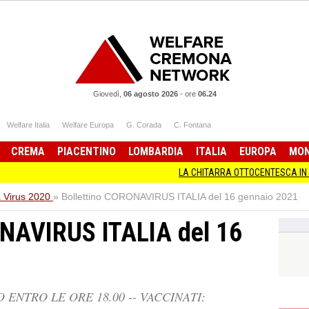
Giovedì,
06 agosto 2026
-
ore
06.24
Welfare Italia
Welfare Europa
G. Corada
C. Fontana
CREMA
PIACENTINO
LOMBARDIA
ITALIA
EUROPA
MO
LA CHITARRA OTTOCENTESCA IN MOSTRA A CR
 Virus 2020
»
Bollettino CORONAVIRUS ITALIA del 16 gennaio 2021
ONAVIRUS ITALIA del 16
ENTRO LE ORE 18.00 -- VACCINATI: