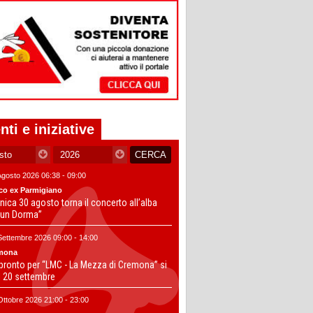
nti e iniziative
Agosto 2026 06:38 - 09:00
co ex Parmigiano
ica 30 agosto torna il concerto all’alba
un Dorma”
Settembre 2026 09:00 - 14:00
mona
 pronto per “LMC - La Mezza di Cremona” si
il 20 settembre
Ottobre 2026 21:00 - 23:00