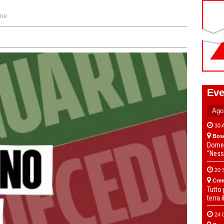
one
Eve
30 
Bos
Domen
“Ness
20 
Cre
Tutto
terra 
24 