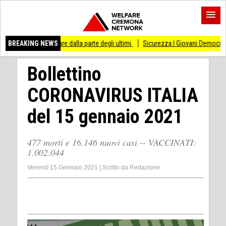
 stare dalla parte degli ultimi
BREAKING NEWS
Sicurezza I Giovani Democratici ribattono ai Giov
Bollettino
CORONAVIRUS ITALIA
del 15 gennaio 2021
477 morti e 16.146 nuovi casi -- VACCINATI:
1.002.044
Venerdì 15 Gennaio 2021
|
Scritto da
Redazione