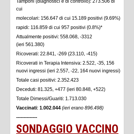
Tamponi (diagnostici e di controllo): 273.506 di
cui
molecolari: 156.647 di cui 15.189 positivi (9.69%)
rapidi: 116.859 di cui 957 positivi (0.8%)*
Attualmente positivi: 558.068, -3312
(ieri 561.380)
Ricoverati: 22.841, -269 (23.110, -415)
Ricoverati in Terapia Intensiva: 2.522, -35, 156
nuovi ingressi (ieri 2.557, -22, 164 nuovi ingressi)
Totale casi positivi: 2.352.423
Deceduti: 81.325, +477 (ieri 80.848, +522)
Totale Dimessi/Guariti: 1.713.030
Vaccinati: 1.002.044
(ieri erano 896.498
)
--------------
SONDAGGIO VACCINO