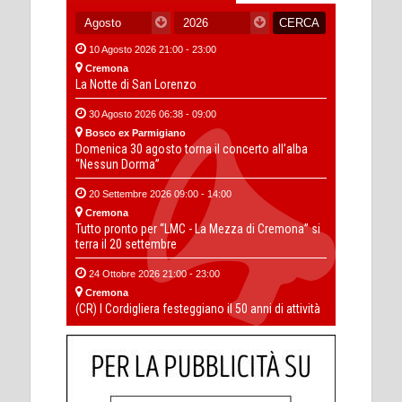
10 Agosto 2026 21:00 - 23:00
Cremona
La Notte di San Lorenzo
30 Agosto 2026 06:38 - 09:00
Bosco ex Parmigiano
Domenica 30 agosto torna il concerto all’alba
“Nessun Dorma”
20 Settembre 2026 09:00 - 14:00
Cremona
Tutto pronto per “LMC - La Mezza di Cremona” si
terra il 20 settembre
24 Ottobre 2026 21:00 - 23:00
Cremona
(CR) I Cordigliera festeggiano il 50 anni di attività