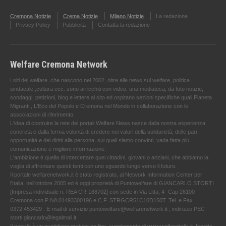
Cremona Notizie
Crema Notizie
Milano Notizie
La redazione
Privacy Policy
Pubblicità
Contatta la redazione
Welfare Cremona Network
I siti del welfare, che nascono nel 2002, oltre alle news sul welfare, politica ,
sindacale ,cultura ecc. sono arricchiti con video, una mediateca, da foto notizie,
sondaggi, petizioni, blog e lettere al sito ed ospitano sezioni specifiche quali Pianeta
Migranti , L'Eco del Popolo e Cremona nel Mondo in collaborazione con le
associazioni di riferimento.
L'idea di costruire la rete dei portali Welfare News nasce dalla nostra esperienza
concreta e dalla ferma volontà di credere nei valori della solidarietà, delle pari
opportunità e dei diritti alla persona, sui quali siamo convinti, vada fatta più
comunicazione e migliore informazione.
L'ambizione è quella di intercettare quei cittadini, giovani o anziani, che abbiamo la
voglia di affrontare questi temi con uno sguardo lungo verso il futuro.
Il portale welfarenetwork.it è stato registrato, al Network Information Center per
l'Italia, nell’ottobre 2005 ed è oggi proprietà di Puntowelfare di GIANCARLO STORTI
[Impresa individuale n. REA CR-188702] con sede in Via Litta, 4- Cap 26100
Cremona con P.IVA 01493300196 e C.F. STRGCR51C10D150T. Tel. e Fax
0372.453429 . E-mail di servizio puntowelfare@welfarenetwork.it ; indirizzo PEC
storti.giancarlo@legalmail.it
Il portale è un quotidiano gratuito on line, supplemento di www.welfareitalia.it ,Iscritto