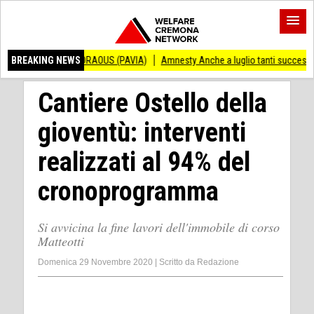
ANDRAOUS (PAVIA)
BREAKING NEWS
Amnesty Anche a luglio tanti successi ed ingiustizie
P
Cantiere Ostello della
gioventù: interventi
realizzati al 94% del
cronoprogramma
Si avvicina la fine lavori dell'immobile di corso
Matteotti
Domenica 29 Novembre 2020
|
Scritto da
Redazione