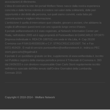
associazioni di riferimento.
L'idea di costruire la rete dei portali Welfare News nasce dalla nostra esperienza
concreta e dalla ferma volontà di credere nei valori della solidarietà, delle pari
opportunità e dei diritti alla persona, sui quali siamo convinti, vada fatta più
comunicazione e migliore informazione.
L'ambizione è quella di intercettare quei cittadini, giovani o anziani, che abbiamo la
voglia di affrontare questi temi con uno sguardo lungo verso il futuro.
Il portale welfarenetwork.it è stato registrato, al Network Information Center per
l'Italia, nell’ottobre 2005 ed è oggi proprietà di Puntowelfare di GIANCARLO STORTI
[Impresa individuale n. REA CR-188702] con sede in Via Litta, 4- Cap 26100
Cremona con P.IVA 01493300196 e C.F. STRGCR51C10D150T. Tel. e Fax
0372.453429 . E-mail di servizio puntowelfare@welfarenetwork.it ; indirizzo PEC
storti.giancarlo@legalmail.it
Il portale è un quotidiano gratuito on line, supplemento di www.welfareitalia.it ,Iscritto
nel Pubblico registro della stampa periodica presso il Tribunale di Cremona n. 393
dal 24/09/203 e con direttore responsabile Gian Carlo Storti regolarmente iscritto
nell’elenco speciale dell’Albo tenuto dall’Ordine Giornalisti della Lombardia.
Gennaio 2016
Copyright © 2010-2014 - Welfare Network