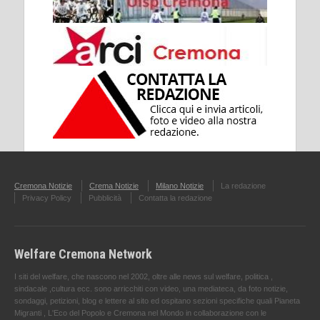
Cremona Notizie
Crema Notizie
Milano Notizie
La redazione
Privacy Policy
Pubblicità
Contatta la redazione
Welfare Cremona Network
I siti del welfare, che nascono nel 2002, oltre alle news sul welfare, politica ,
sindacale ,cultura ecc. sono arricchiti con video, una mediateca, da foto notizie,
sondaggi, petizioni, blog e lettere al sito ed ospitano sezioni specifiche quali Pianeta
Migranti , L'Eco del Popolo e Cremona nel Mondo in collaborazione con le