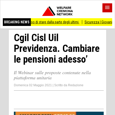
i smesso di stare dalla parte degli ultimi
BREAKING NEWS
Sicurezza I Giovani Democratici ribatt
Cgil Cisl Uil
Previdenza. Cambiare
le pensioni adesso’
Il Webinar sulle proposte contenute nella
piattaforma unitaria
Domenica 02 Maggio 2021
|
Scritto da
Redazione