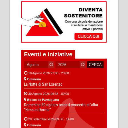
Eventi e iniziative
10 Agosto 2026 21:00 - 23:00
Cremona
La Notte di San Lorenzo
30 Agosto 2026 06:38 - 09:00
Bosco ex Parmigiano
Domenica 30 agosto torna il concerto all’alba
“Nessun Dorma”
20 Settembre 2026 09:00 - 14:00
Cremona