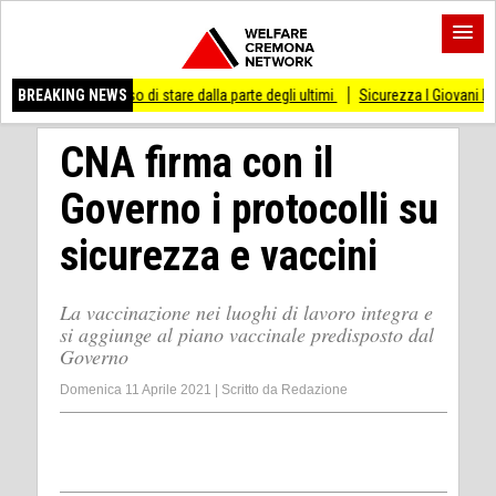
smesso di stare dalla parte degli ultimi
BREAKING NEWS
Sicurezza I Giovani Democratici ribatto
CNA firma con il
Governo i protocolli su
sicurezza e vaccini
La vaccinazione nei luoghi di lavoro integra e
si aggiunge al piano vaccinale predisposto dal
Governo
Domenica 11 Aprile 2021
|
Scritto da
Redazione