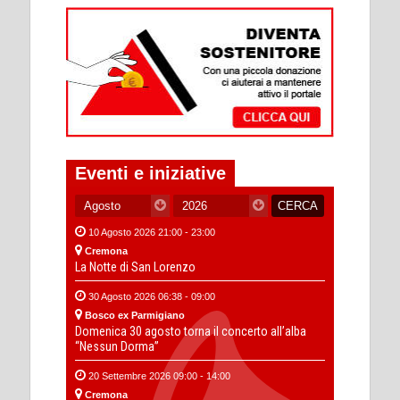
Eventi e iniziative
10 Agosto 2026 21:00 - 23:00
Cremona
La Notte di San Lorenzo
30 Agosto 2026 06:38 - 09:00
Bosco ex Parmigiano
Domenica 30 agosto torna il concerto all’alba
“Nessun Dorma”
20 Settembre 2026 09:00 - 14:00
Cremona