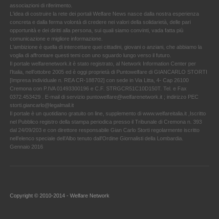
associazioni di riferimento.
L'idea di costruire la rete dei portali Welfare News nasce dalla nostra esperienza
concreta e dalla ferma volontà di credere nei valori della solidarietà, delle pari
opportunità e dei diritti alla persona, sui quali siamo convinti, vada fatta più
comunicazione e migliore informazione.
L'ambizione è quella di intercettare quei cittadini, giovani o anziani, che abbiamo la
voglia di affrontare questi temi con uno sguardo lungo verso il futuro.
Il portale welfarenetwork.it è stato registrato, al Network Information Center per
l'Italia, nell’ottobre 2005 ed è oggi proprietà di Puntowelfare di GIANCARLO STORTI
[Impresa individuale n. REA CR-188702] con sede in Via Litta, 4- Cap 26100
Cremona con P.IVA 01493300196 e C.F. STRGCR51C10D150T. Tel. e Fax
0372.453429 . E-mail di servizio puntowelfare@welfarenetwork.it ; indirizzo PEC
storti.giancarlo@legalmail.it
Il portale è un quotidiano gratuito on line, supplemento di www.welfareitalia.it ,Iscritto
nel Pubblico registro della stampa periodica presso il Tribunale di Cremona n. 393
dal 24/09/203 e con direttore responsabile Gian Carlo Storti regolarmente iscritto
nell’elenco speciale dell’Albo tenuto dall’Ordine Giornalisti della Lombardia.
Gennaio 2016
Copyright © 2010-2014 - Welfare Network