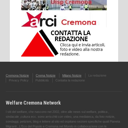
Cremona Notizie
Crema Notizie
Milano Notizie
La redazione
Privacy Policy
Pubblicità
Contatta la redazione
Welfare Cremona Network
I siti del welfare, che nascono nel 2002, oltre alle news sul welfare, politica ,
sindacale ,cultura ecc. sono arricchiti con video, una mediateca, da foto notizie,
sondaggi, petizioni, blog e lettere al sito ed ospitano sezioni specifiche quali Pianeta
Migranti , L'Eco del Popolo e Cremona nel Mondo in collaborazione con le