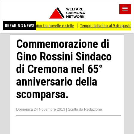
onino tra novelle e stelle
BREAKING NEWS
Tempo Italia fino al 9 di agosto
(Mi) PIANO ST
Commemorazione di
Gino Rossini Sindaco
di Cremona nel 65°
anniversario della
scomparsa.
Domenica 24 Novembre 2013
|
Scritto da
Redazione