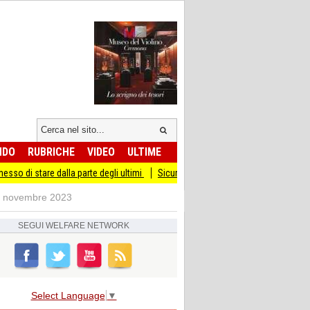
NDO
RUBRICHE
VIDEO
ULTIME
re dalla parte degli ultimi
Sicurezza I Giovani Democratici ribattono ai Giovani 
 13 novembre 2023
SEGUI
WELFARE NETWORK
Select Language
▼