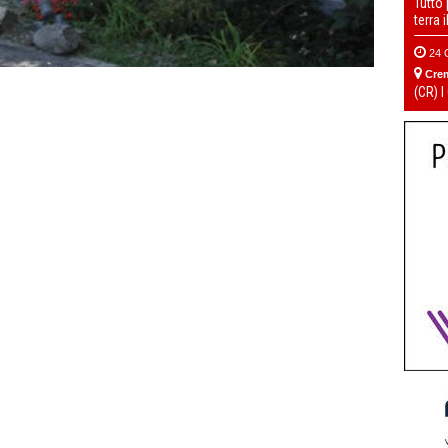
Tutto
terra 
24 
Cre
(CR) I