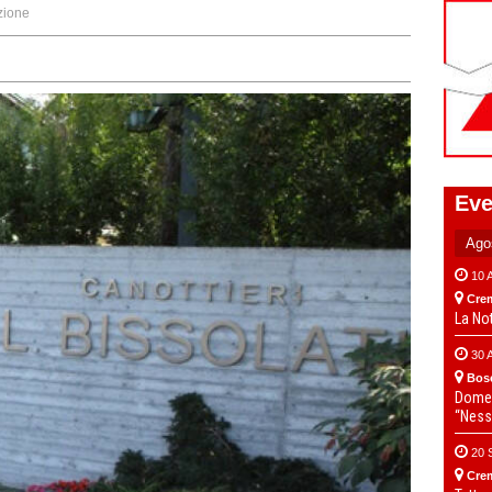
zione
Eve
10 
Cre
La No
30 
Bos
Domen
“Ness
20 
Cre