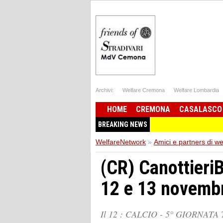
Archivi:
Welfare Cremona
Welfare Lombardia
HOME
CREMONA
CASALASCO
BREAKING NEWS
WelfareNetwork
»
Amici e partners di w
(CR) CanottieriBi
12 e 13 novemb
Il 12 : CALCIO - 5° GIORNATA 