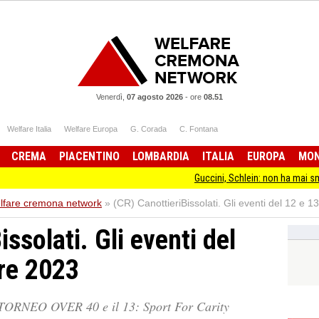
Venerdì,
07 agosto 2026
-
ore
08.51
Welfare Italia
Welfare Europa
G. Corada
C. Fontana
CREMA
PIACENTINO
LOMBARDIA
ITALIA
EUROPA
MO
Guccini, Schlein: non ha mai smesso di sta
elfare cremona network
»
(CR) CanottieriBissolati. Gli eventi del 12 e
ssolati. Gli eventi del
re 2023
TORNEO OVER 40 e il 13: Sport For Carity