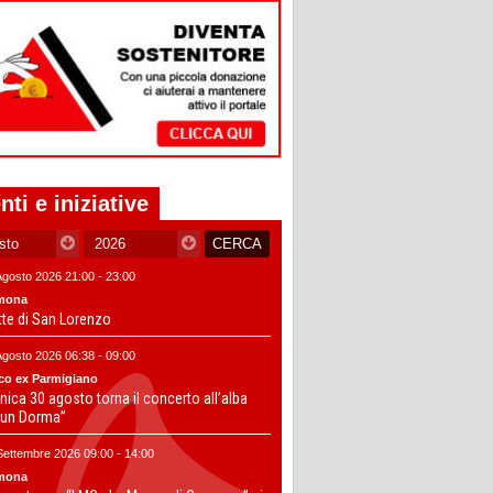
nti e iniziative
Agosto 2026 21:00 - 23:00
mona
tte di San Lorenzo
Agosto 2026 06:38 - 09:00
co ex Parmigiano
ica 30 agosto torna il concerto all’alba
un Dorma”
Settembre 2026 09:00 - 14:00
mona