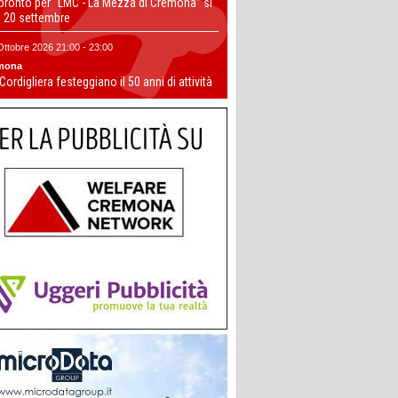
 pronto per “LMC - La Mezza di Cremona” si
il 20 settembre
Ottobre 2026 21:00 - 23:00
mona
 Cordigliera festeggiano il 50 anni di attività