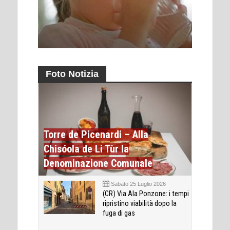
Foto Notizia
Torre de Picenardi – Alla
Chisóola de Li Tùr la
Denominazione Comunale
Sabato 25 Luglio 2026
(CR) Via Ala Ponzone: i tempi
ripristino viabilità dopo la
fuga di gas