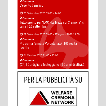
Cremona
L'evento benefico
20 Settembre 2026 09:00 - 14:00
Cremona
Tutto pronto per “LMC - La Mezza di Cremona” si
terra il 20 settembre
27 Settembre 2026 09:00 - 27 Agosto 2026 19:00
Cremona
Prossima fermata Volontariato' :100 realtà
iscritte
24 Ottobre 2026 21:00 - 23:00
Cremona
(CR) I Cordigliera festeggiano il 50 anni di attività