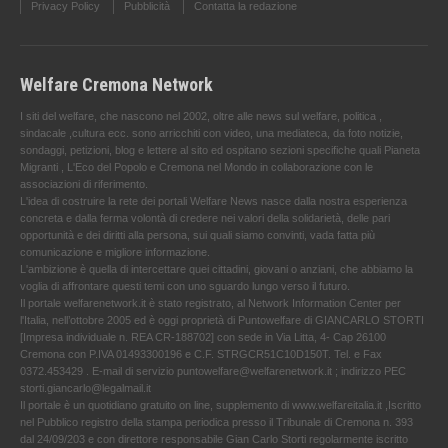
Privacy Policy
Pubblicità
Contatta la redazione
Welfare Cremona Network
I siti del welfare, che nascono nel 2002, oltre alle news sul welfare, politica ,
sindacale ,cultura ecc. sono arricchiti con video, una mediateca, da foto notizie,
sondaggi, petizioni, blog e lettere al sito ed ospitano sezioni specifiche quali Pianeta
Migranti , L'Eco del Popolo e Cremona nel Mondo in collaborazione con le
associazioni di riferimento.
L'idea di costruire la rete dei portali Welfare News nasce dalla nostra esperienza
concreta e dalla ferma volontà di credere nei valori della solidarietà, delle pari
opportunità e dei diritti alla persona, sui quali siamo convinti, vada fatta più
comunicazione e migliore informazione.
L'ambizione è quella di intercettare quei cittadini, giovani o anziani, che abbiamo la
voglia di affrontare questi temi con uno sguardo lungo verso il futuro.
Il portale welfarenetwork.it è stato registrato, al Network Information Center per
l'Italia, nell’ottobre 2005 ed è oggi proprietà di Puntowelfare di GIANCARLO STORTI
[Impresa individuale n. REA CR-188702] con sede in Via Litta, 4- Cap 26100
Cremona con P.IVA 01493300196 e C.F. STRGCR51C10D150T. Tel. e Fax
0372.453429 . E-mail di servizio puntowelfare@welfarenetwork.it ; indirizzo PEC
storti.giancarlo@legalmail.it
Il portale è un quotidiano gratuito on line, supplemento di www.welfareitalia.it ,Iscritto
nel Pubblico registro della stampa periodica presso il Tribunale di Cremona n. 393
dal 24/09/203 e con direttore responsabile Gian Carlo Storti regolarmente iscritto