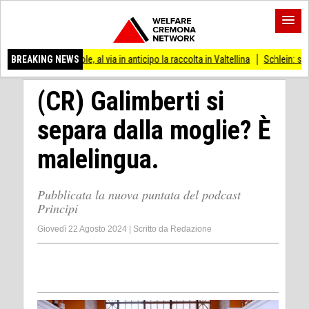
ccole, al via in anticipo la raccolta in Valtellina
BREAKING NEWS
Schlein: sì all’appello per N
(CR) Galimberti si
separa dalla moglie? È
malelingua.
Pubblicata la nuova puntata del podcast
Prìncìpi
Giovedì 22 Agosto 2024
|
Scritto da
Redazione