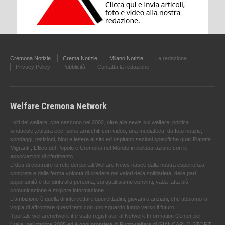
Cremona Notizie
Crema Notizie
Milano Notizie
La redazione
Privacy Policy
Pubblicità
Contatta la redazione
Welfare Cremona Network
I siti del welfare, che nascono nel 2002, oltre alle news sul welfare, politica ,
sindacale ,cultura ecc. sono arricchiti con video, una mediateca, da foto notizie,
sondaggi, petizioni, blog e lettere al sito ed ospitano sezioni specifiche quali Pianeta
Migranti , L'Eco del Popolo e Cremona nel Mondo in collaborazione con le
associazioni di riferimento.
L'idea di costruire la rete dei portali Welfare News nasce dalla nostra esperienza
concreta e dalla ferma volontà di credere nei valori della solidarietà, delle pari
opportunità e dei diritti alla persona, sui quali siamo convinti, vada fatta più
comunicazione e migliore informazione.
L'ambizione è quella di intercettare quei cittadini, giovani o anziani, che abbiamo la
voglia di affrontare questi temi con uno sguardo lungo verso il futuro.
Il portale welfarenetwork.it è stato registrato, al Network Information Center per
l'Italia, nell’ottobre 2005 ed è oggi proprietà di Puntowelfare di GIANCARLO STORTI