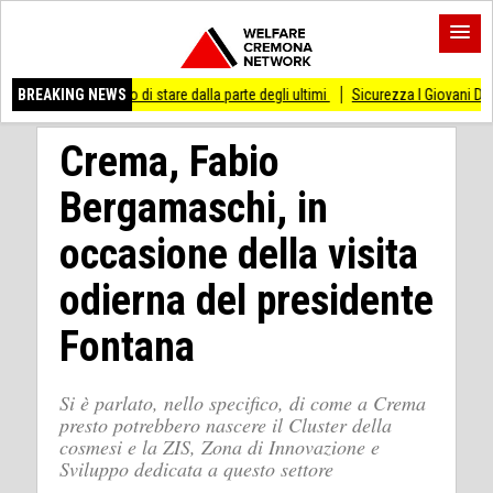
messo di stare dalla parte degli ultimi
BREAKING NEWS
Sicurezza I Giovani Democratici ribatton
Crema, Fabio
Bergamaschi, in
occasione della visita
odierna del presidente
Fontana
Si è parlato, nello specifico, di come a Crema
presto potrebbero nascere il Cluster della
cosmesi e la ZIS, Zona di Innovazione e
Sviluppo dedicata a questo settore