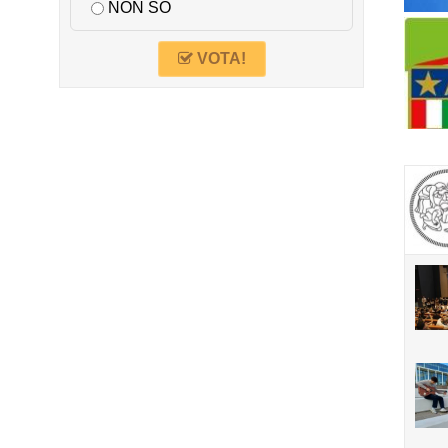
NON SO
VOTA!