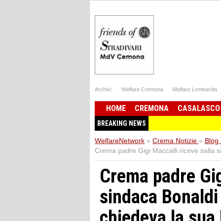
Archivi:
Welfare Cremona
Welfare Lombardia
HOME
CREMONA
CASALASCO
BREAKING NEWS
WelfareNetwork
»
Crema Notizie
»
Blog 
Crema padre Gigi Maccalli riceve salla s
Crema padre Gigi
sindaca Bonaldi 
chiedeva la sua 