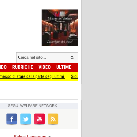
NDO
RUBRICHE
VIDEO
ULTIME
 dalla parte degli ultimi
Sicurezza I Giovani Democratici ribattono ai Giovani di
SEGUI
WELFARE NETWORK
Select Language
▼