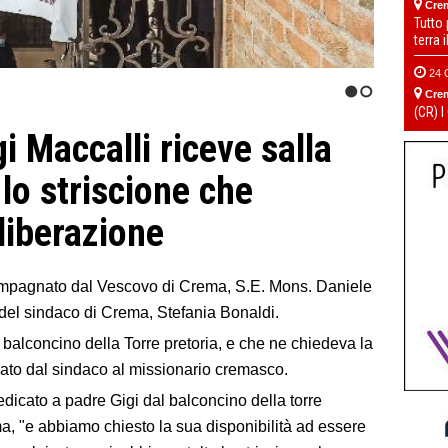
Cre
Tutto
terra 
24 
Cre
1
2
(CR) I
 Maccalli riceve salla
lo striscione che
liberazione
ompagnato dal Vescovo di Crema, S.E. Mons. Daniele
io del sindaco di Crema, Stefania Bonaldi.
balconcino della Torre pretoria, e che ne chiedeva la
nato dal sindaco al missionario cremasco.
dicato a padre Gigi dal balconcino della torre
ma, "e abbiamo chiesto la sua disponibilità ad essere