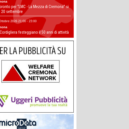
mona
 pronto per “LMC - La Mezza di Cremona” si
il 20 settembre
Ottobre 2026 21:00 - 23:00
mona
 Cordigliera festeggiano il 50 anni di attività