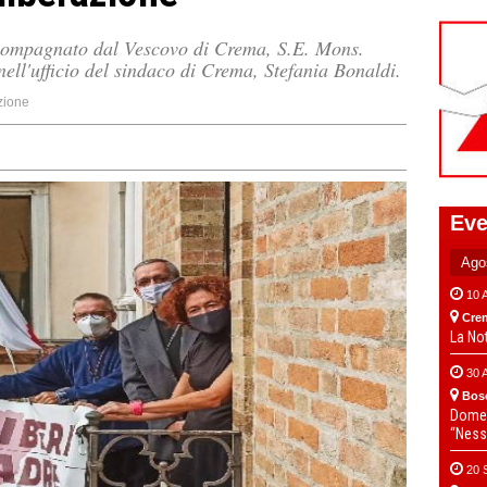
compagnato dal Vescovo di Crema, S.E. Mons.
nell'ufficio del sindaco di Crema, Stefania Bonaldi.
zione
Eve
10 
Cre
La No
30 
Bos
Domen
“Ness
20 