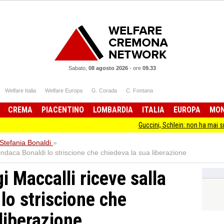
Sabato,
08 agosto 2026
-
ore
09.33
Welfare Italia
Welfare Europa
G. Corada
C. Fontana
CREMA
PIACENTINO
LOMBARDIA
ITALIA
EUROPA
MO
Guccini, Schlein: non ha mai smesso di stare
Stefania Bonaldi
»
indaca Bonaldi lo striscione che chiedeva la sua liberazione
 Maccalli riceve salla
lo striscione che
liberazione