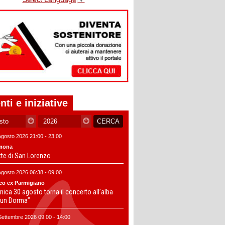
nti e iniziative
Agosto 2026 21:00 - 23:00
mona
tte di San Lorenzo
Agosto 2026 06:38 - 09:00
co ex Parmigiano
ica 30 agosto torna il concerto all’alba
un Dorma”
Settembre 2026 09:00 - 14:00