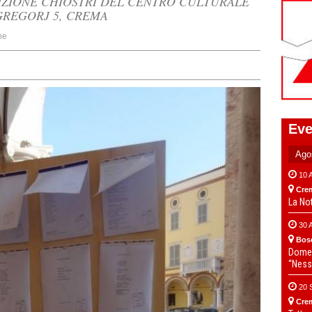
DIZIONE CHIOSTRI DEL CENTRO CULTURALE
 GREGORJ 5, CREMA
ne
Eve
10 
Cre
La No
30 
Bos
Domen
“Ness
20 
Cre