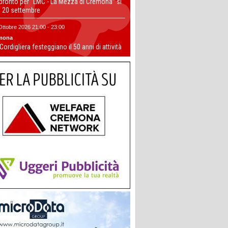
 pronto per “LMC - La Mezza di Cremona” si
il 20 settembre
Ottobre 2026 21:00 - 23:00
mona
 Cordigliera festeggiano il 50 anni di attività