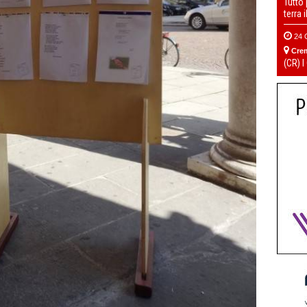
Tutto
terra 
24 
Cre
(CR) I