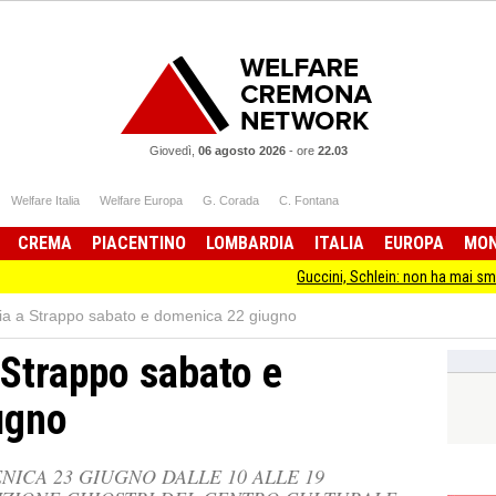
Giovedì,
06 agosto 2026
-
ore
22.03
Welfare Italia
Welfare Europa
G. Corada
C. Fontana
CREMA
PIACENTINO
LOMBARDIA
ITALIA
EUROPA
MO
Guccini, Schlein: non ha mai smesso di stare da
a a Strappo sabato e domenica 22 giugno
Strappo sabato e
ugno
MENICA 23 GIUGNO DALLE 10 ALLE 19