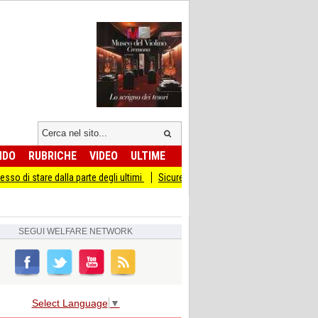
NDO
RUBRICHE
VIDEO
ULTIME
lla parte degli ultimi
Sicurezza I Giovani Democratici ribattono ai Giovani di Fr
SEGUI
WELFARE NETWORK
Select Language
▼