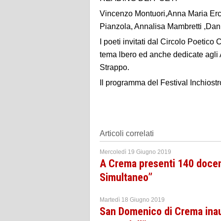
Vincenzo Montuori,Anna Maria Ercill
Pianzola, Annalisa Mambretti ,Dani
I poeti invitati dal Circolo Poetico
tema lbero ed anche dedicate agli 
Strappo.
Il programma del Festival Inchiostr
Articoli correlati
Mercoledì 19 Giugno 2019
A Crema presenti 140 docent
Simultaneo”
Martedì 18 Giugno 2019
San Domenico di Crema inau