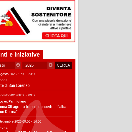
nti e iniziative
Agosto 2026 21:00 - 23:00
mona
tte di San Lorenzo
Agosto 2026 06:38 - 09:00
co ex Parmigiano
ica 30 agosto torna il concerto all’alba
un Dorma”
Settembre 2026 09:00 - 14:00
mona