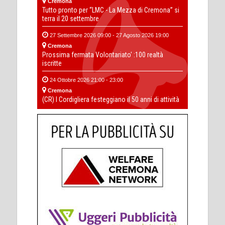
Cremona
Tutto pronto per “LMC - La Mezza di Cremona” si
terra il 20 settembre
27 Settembre 2026 09:00 - 27 Agosto 2026 19:00
Cremona
Prossima fermata Volontariato' :100 realtà
iscritte
24 Ottobre 2026 21:00 - 23:00
Cremona
(CR) I Cordigliera festeggiano il 50 anni di attività