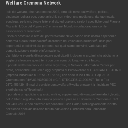
Welfare Cremona Network
I siti del welfare, che nascono nel 2002, oltre alle news sul welfare, politica ,
sindacale ,cultura ecc. sono arricchiti con video, una mediateca, da foto notizie,
sondaggi, petizioni, blog e lettere al sito ed ospitano sezioni specifiche quali Pianeta
Migranti , L'Eco del Popolo e Cremona nel Mondo in collaborazione con le
associazioni di riferimento.
L'idea di costruire la rete dei portali Welfare News nasce dalla nostra esperienza
concreta e dalla ferma volontà di credere nei valori della solidarietà, delle pari
opportunità e dei diritti alla persona, sui quali siamo convinti, vada fatta più
comunicazione e migliore informazione.
L'ambizione è quella di intercettare quei cittadini, giovani o anziani, che abbiamo la
voglia di affrontare questi temi con uno sguardo lungo verso il futuro.
Il portale welfarenetwork.it è stato registrato, al Network Information Center per
l'Italia, nell’ottobre 2005 ed è oggi proprietà di Puntowelfare di GIANCARLO STORTI
[Impresa individuale n. REA CR-188702] con sede in Via Litta, 4- Cap 26100
Cremona con P.IVA 01493300196 e C.F. STRGCR51C10D150T. Tel. e Fax
0372.453429 . E-mail di servizio puntowelfare@welfarenetwork.it ; indirizzo PEC
storti.giancarlo@legalmail.it
Il portale è un quotidiano gratuito on line, supplemento di www.welfareitalia.it ,Iscritto
nel Pubblico registro della stampa periodica presso il Tribunale di Cremona n. 393
dal 24/09/203 e con direttore responsabile Gian Carlo Storti regolarmente iscritto
nell’elenco speciale dell’Albo tenuto dall’Ordine Giornalisti della Lombardia.
Gennaio 2016