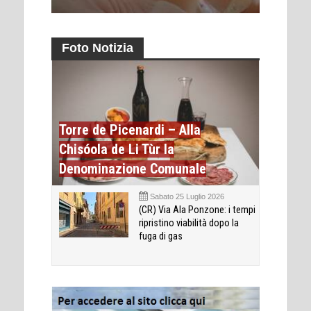
Foto Notizia
Torre de Picenardi – Alla
Chisóola de Li Tùr la
Denominazione Comunale
Sabato 25 Luglio 2026
(CR) Via Ala Ponzone: i tempi
ripristino viabilità dopo la
fuga di gas