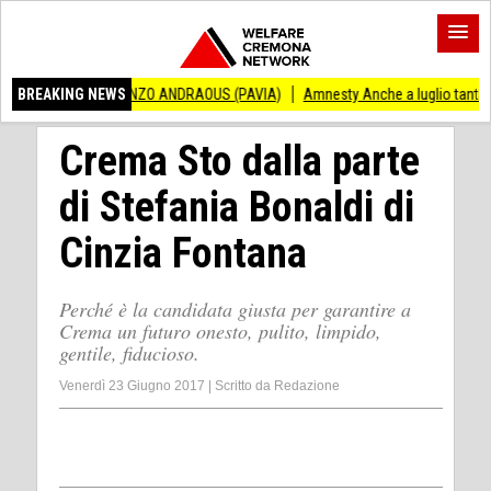
 VINCENZO ANDRAOUS (PAVIA)
BREAKING NEWS
Amnesty Anche a luglio tanti successi ed ing
Crema Sto dalla parte
di Stefania Bonaldi di
Cinzia Fontana
Perché è la candidata giusta per garantire a
Crema un futuro onesto, pulito, limpido,
gentile, fiducioso.
Venerdì 23 Giugno 2017
|
Scritto da
Redazione