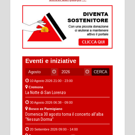
Eventi e iniziative
10 Agosto 2026 21:00 - 23:00
Cremona
La Notte di San Lorenzo
30 Agosto 2026 06:38 - 09:00
Bosco ex Parmigiano
Domenica 30 agosto torna il concerto all’alba
“Nessun Dorma”
20 Settembre 2026 09:00 - 14:00