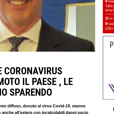
Cre
Tutto
terra 
24 
Cre
(CR) I
 CORONAVIRUS
OTO IL PAESE , LE
NO SPARENDO
mismo diffuso, dovuto al virus Covid-19, stanno
 e anche all’estero con incalcolabili danni socio