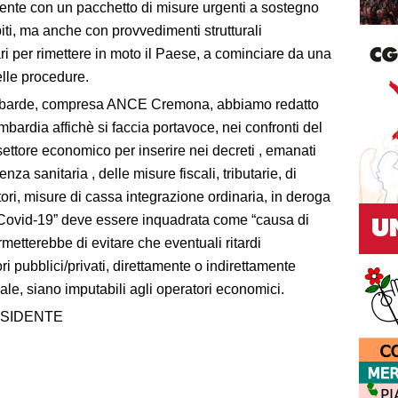
nte con un pacchetto di misure urgenti a sostegno
lpiti, ma anche con provvedimenti strutturali
 per rimettere in moto il Paese, a cominciare da una
lle procedure.
 lombarde, compresa ANCE Cremona, abbiamo redatto
mbardia affichè si faccia portavoce, nei confronti del
settore economico per inserire nei decreti , emanati
za sanitaria , delle misure fiscali, tributarie, di
ori, misure di cassa integrazione ordinaria, in deroga
 “Covid-19” deve essere inquadrata come “causa di
rmetterebbe di evitare che eventuali ritardi
ori pubblici/privati, direttamente o indirettamente
ale, siano imputabili agli operatori economici.
RESIDENTE