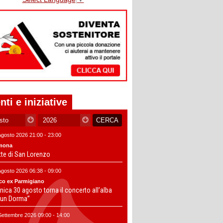
nti e iniziative
Agosto 2026 21:00 - 23:00
mona
tte di San Lorenzo
Agosto 2026 06:38 - 09:00
co ex Parmigiano
ica 30 agosto torna il concerto all’alba
un Dorma”
Settembre 2026 09:00 - 14:00