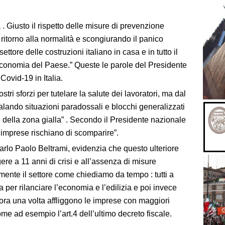
à . Giusto il rispetto delle misure di prevenzione
ritorno alla normalità e scongiurando il panico
ttore delle costruzioni italiano in casa e in tutto il
conomia del Paese.” Queste le parole del Presidente
Covid-19 in Italia.
tri sforzi per tutelare la salute dei lavoratori, ma dal
nalando situazioni paradossali e blocchi generalizzati
e della zona gialla” . Secondo il Presidente nazionale
imprese rischiano di scomparire”.
rlo Paolo Beltrami, evidenzia che questo ulteriore
gere a 11 anni di crisi e all’assenza di misure
amente il settore come chiediamo da tempo : tutti a
 per rilanciare l’economia e l’edilizia e poi invece
ra una volta affliggono le imprese con maggiori
me ad esempio l’art.4 dell’ultimo decreto fiscale.