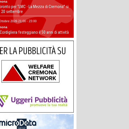
mona
 pronto per “LMC - La Mezza di Cremona” si
il 20 settembre
Ottobre 2026 21:00 - 23:00
mona
 Cordigliera festeggiano il 50 anni di attività