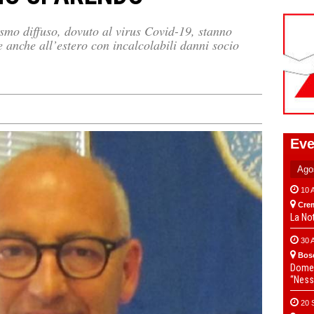
ismo diffuso, dovuto al virus Covid-19, stanno
 e anche all’estero con incalcolabili danni socio
Eve
10 
Cre
La No
30 
Bos
Domen
“Ness
20 