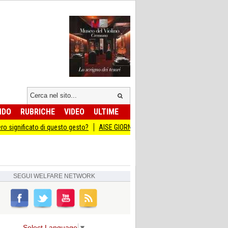
NDO
RUBRICHE
VIDEO
ULTIME
cato di questo gesto?
AISE GIORNATA DEL SACRIFICIO DEL LAVORO ITALIANO 
SEGUI
WELFARE NETWORK
Select Language
▼