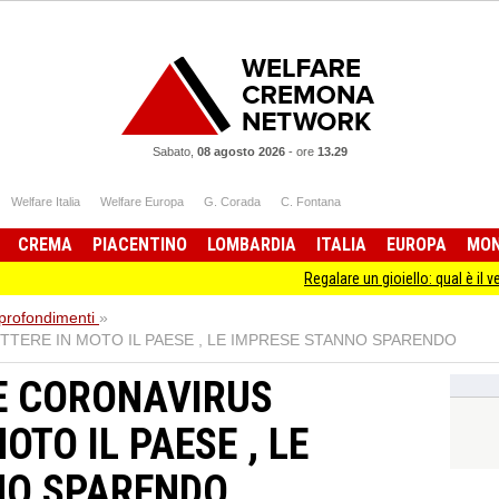
Sabato,
08 agosto 2026
-
ore
13.29
Welfare Italia
Welfare Europa
G. Corada
C. Fontana
CREMA
PIACENTINO
LOMBARDIA
ITALIA
EUROPA
MO
Regalare un gioiello: qual è il vero signifi
profondimenti
»
TERE IN MOTO IL PAESE , LE IMPRESE STANNO SPARENDO
 CORONAVIRUS
OTO IL PAESE , LE
NO SPARENDO