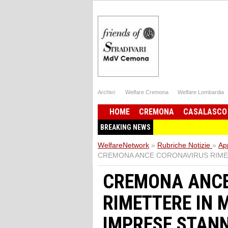
Archivi:
Welfare Cremona
Welfare Lombardia
HOME
CREMONA
CASALASCO
BREAKING NEWS
WelfareNetwork
»
Rubriche Notizie
»
Ap
CREMONA ANCE CORONAVIRUS RIMET
CREMONA ANCE
RIMETTERE IN M
IMPRESE STAN