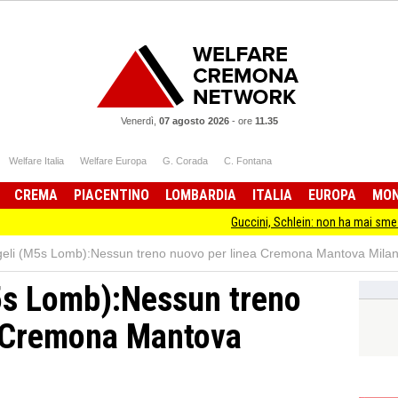
Venerdì,
07 agosto 2026
-
ore
11.35
Welfare Italia
Welfare Europa
G. Corada
C. Fontana
CREMA
PIACENTINO
LOMBARDIA
ITALIA
EUROPA
MO
Guccini, Schlein: non ha mai smesso d
geli (M5s Lomb):Nessun treno nuovo per linea Cremona Mantova Mila
5s Lomb):Nessun treno
a Cremona Mantova