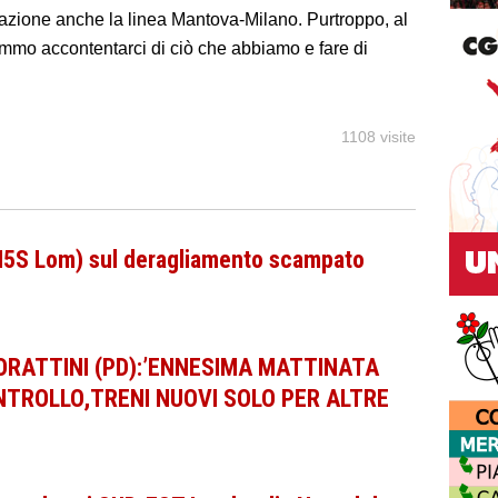
mmazione anche la linea Mantova-Milano. Purtroppo, al
o accontentarci di ciò che abbiamo e fare di
1108 visite
(M5S Lom) sul deragliamento scampato
 FORATTINI (PD):’ENNESIMA MATTINATA
NTROLLO,TRENI NUOVI SOLO PER ALTRE