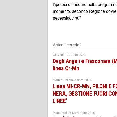
l’ipotesi di inserire nella progra
momento, secondo Regione dovremm
necessità virtù”
Articoli correlati
Giovedì 01 Luglio 2021
Degli Angeli e Fiasconaro 
linea Cr-Mn
Martedì 19 Novembre 2019
Linea MI-CR-MN, PILONI E
NERA, GESTIONE FUORI CO
LINEE’
Mercoledì 06 Novembre 2019