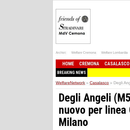
Archivi:
Welfare Cremona
Welfare Lombardia
HOME
CREMONA
CASALASCO
BREAKING NEWS
WelfareNetwork
»
Casalasco
»
Degli An
Degli Angeli (M
nuovo per line
Milano