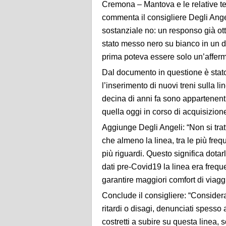
Cremona – Mantova e le relative t
commenta il consigliere Degli Ange
sostanziale no: un responso già o
stato messo nero su bianco in un 
prima poteva essere solo un’affer
Dal documento in questione è stato
l’inserimento di nuovi treni sulla 
decina di anni fa sono appartenen
quella oggi in corso di acquisizione
Aggiunge Degli Angeli: “Non si tratt
che almeno la linea, tra le più fr
più riguardi. Questo significa dotar
dati pre-Covid19 la linea era freq
garantire maggiori comfort di viaggi
Conclude il consigliere: “Considera
ritardi o disagi, denunciati spess
costretti a subire su questa linea