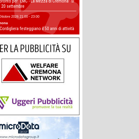
 pronto per “LMC - La Mezza di Cremona” si
il 20 settembre
Ottobre 2026 21:00 - 23:00
mona
 Cordigliera festeggiano il 50 anni di attività