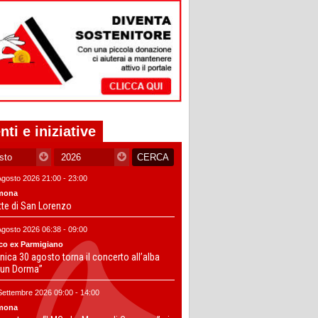
nti e iniziative
Agosto 2026 21:00 - 23:00
mona
tte di San Lorenzo
Agosto 2026 06:38 - 09:00
co ex Parmigiano
ica 30 agosto torna il concerto all’alba
un Dorma”
Settembre 2026 09:00 - 14:00
mona