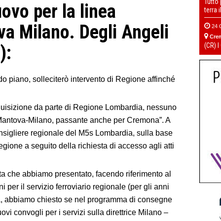
Tutto
ovo per la linea
terra 
 Milano. Degli Angeli
24 
Cre
(CR) I
):
do piano, solleciterò intervento di Regione affinché
cquisizione da parte di Regione Lombardia, nessuno
a Mantova-Milano, passante anche per Cremona”. A
nsigliere regionale del M5s Lombardia, sulla base
ione a seguito della richiesta di accesso agli atti
sta che abbiamo presentato, facendo riferimento al
 per il servizio ferroviario regionale (per gli anni
a, abbiamo chiesto se nel programma di consegne
vi convogli per i servizi sulla direttrice Milano –