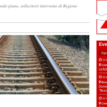
ondo piano, solleciterò intervento di Regione
e
Eve
10 
Cre
La No
30 
Bos
Domen
“Ness
20 
Cre