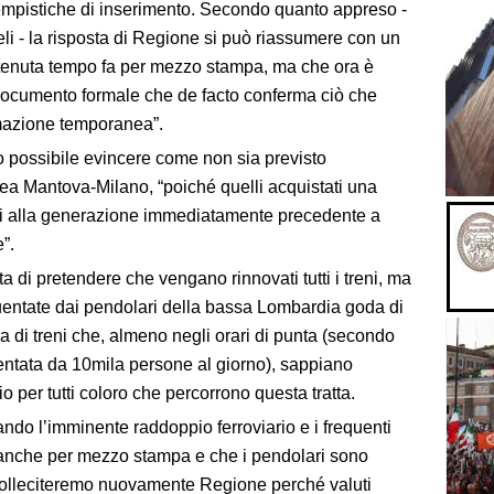
empistiche di inserimento. Secondo quanto appreso -
li - la risposta di Regione si può riassumere con un
ttenuta tempo fa per mezzo stampa, ma che ora è
documento formale che de facto conferma ciò che
mazione temporanea”.
 possibile evincere come non sia previsto
linea Mantova-Milano, “poiché quelli acquistati una
ti alla generazione immediatamente precedente a
”.
a di pretendere che vengano rinnovati tutti i treni, ma
equentate dai pendolari della bassa Lombardia goda di
la di treni che, almeno negli orari di punta (secondo
uentata da 10mila persone al giorno), sappiano
o per tutti coloro che percorrono questa tratta.
ndo l’imminente raddoppio ferroviario e i frequenti
o anche per mezzo stampa e che i pendolari sono
, solleciteremo nuovamente Regione perché valuti