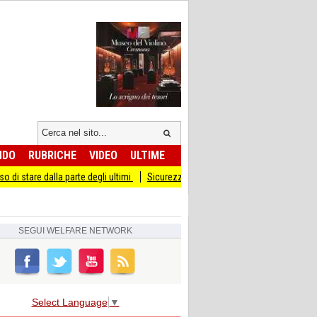
NDO
RUBRICHE
VIDEO
ULTIME
la parte degli ultimi
Sicurezza I Giovani Democratici ribattono ai Giovani di Fra
SEGUI
WELFARE NETWORK
Select Language
▼