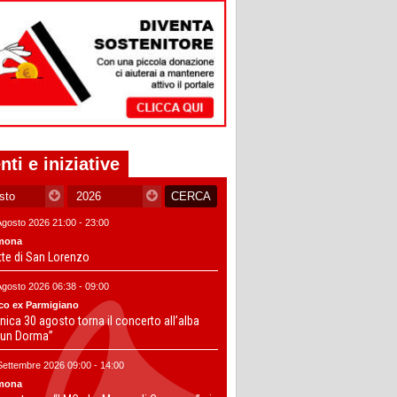
nti e iniziative
Agosto 2026 21:00 - 23:00
mona
tte di San Lorenzo
Agosto 2026 06:38 - 09:00
co ex Parmigiano
ica 30 agosto torna il concerto all’alba
un Dorma”
Settembre 2026 09:00 - 14:00
mona