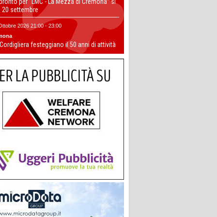
 pronto per “LMC - La Mezza di Cremona” si
il 20 settembre
Ottobre 2026 21:00 - 23:00
mona
 Cordigliera festeggiano il 50 anni di attività