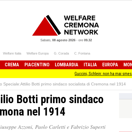
Sabato,
08 agosto 2026
-
ore
09.32
Welfare Italia
Welfare Europa
G. Corada
C. Fontana
CREMA
PIACENTINO
LOMBARDIA
ITALIA
EUROPA
MO
Guccini, Schlein: non ha mai smesso di stare dal
o Speciale:Attilio Botti primo sindaco socialista di Cremona nel 1914
ilio Botti primo sindaco
remona nel 1914
iuseppe Azzoni, Paolo Carletti e Fabrizio Superti