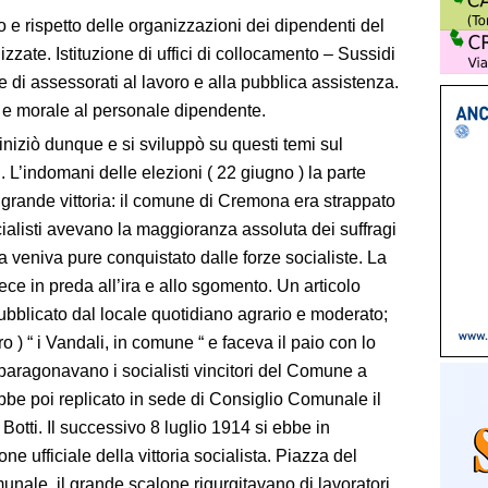
o e rispetto delle organizzazioni dei dipendenti del
ate. Istituzione di uffici di collocamento – Sussidi
 di assessorati al lavoro e alla pubblica assistenza.
 e morale al personale dipendente.
iniziò dunque e si sviluppò su questi temi sul
i. L’indomani delle elezioni ( 22 giugno ) la parte
a grande vittoria: il comune di Cremona era strappato
ialisti avevano la maggioranza assoluta dei suffragi
 veniva pure conquistato dalle forze socialiste. La
vece in preda all’ira e allo sgomento. Un articolo
pubblicato dal locale quotidiano agrario e moderato;
loro ) “ i Vandali, in comune “ e faceva il paio con lo
paragonavano i socialisti vincitori del Comune a
bbe poi replicato in sede di Consiglio Comunale il
 Botti. Il successivo 8 luglio 1914 si ebbe in
 ufficiale della vittoria socialista. Piazza del
nale, il grande scalone rigurgitavano di lavoratori