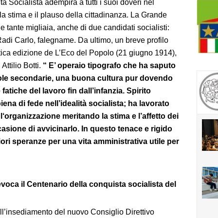
ta Socialista adempirà a tutti i suoi doveri nel
 la stima e il plauso della cittadinanza. La Grande
le tante migliaia, anche di due candidati socialisti:
di Carlo, falegname. Da ultimo, un breve profilo
ntica edizione de L’Eco del Popolo (21 giugno 1914),
 Attilio Botti.
“ E’ operaio tipografo che ha saputo
ole secondarie, una buona cultura pur dovendo
atiche del lavoro fin dall’infanzia.
Spirito
na di fede nell’idealità socialista; ha lavorato
l‘organizzazione meritando la stima e l’affetto dei
sione di avvicinarlo. In questo tenace e rigido
gliori speranze per una vita amministrativa utile per
voca il Centenario della conquista socialista del
l’insediamento del nuovo Consiglio Direttivo