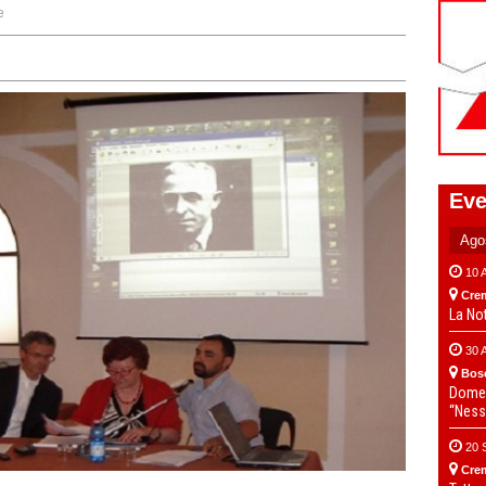
e
Eve
10 
Cre
La No
30 
Bos
Domen
“Ness
20 
Cre