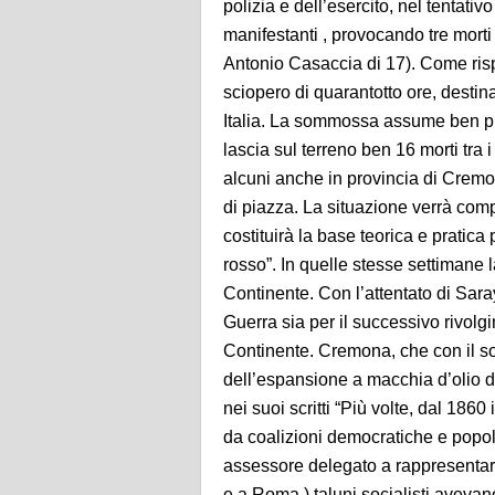
polizia e dell’esercito, nel tentati
manifestanti , provocando tre morti 
Antonio Casaccia di 17). Come ris
sciopero di quarantotto ore, destina
Italia. La sommossa assume ben pre
lascia sul terreno ben 16 morti tra i
alcuni anche in provincia di Cremon
di piazza. La situazione verrà com
costituirà la base teorica e pratica 
rosso”. In quelle stesse settimane l
Continente. Con l’attentato di Sara
Guerra sia per il successivo rivolgi
Continente. Cremona, che con il so
dell’espansione a macchia d’olio 
nei suoi scritti “Più volte, dal 186
da coalizioni democratiche e popol
assessore delegato a rappresentare
e a Roma ) taluni socialisti avevan