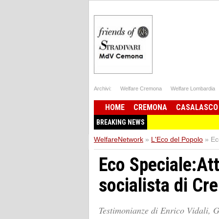
Archivi:
Welfare Cremona
Welfare Lombardia
HOME
CREMONA
CASALASCO
BREAKING NEWS
WelfareNetwork
»
L'Eco del Popolo
»
Ec
Eco Speciale:Att
socialista di C
Testimonianze di Enrico Vidali, G