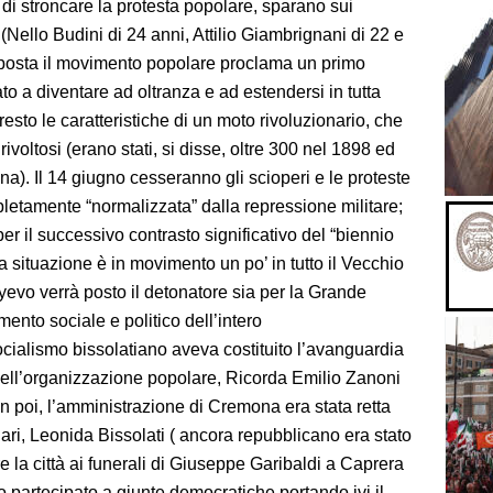
vo di stroncare la protesta popolare, sparano sui
(Nello Budini di 24 anni, Attilio Giambrignani di 22 e
posta il movimento popolare proclama un primo
to a diventare ad oltranza e ad estendersi in tutta
sto le caratteristiche di un moto rivoluzionario, che
 rivoltosi (erano stati, si disse, oltre 300 nel 1898 ed
a). Il 14 giugno cesseranno gli scioperi e le proteste
pletamente “normalizzata” dalla repressione militare;
per il successivo contrasto significativo del “biennio
a situazione è in movimento un po’ in tutto il Vecchio
yevo verrà posto il detonatore sia per la Grande
mento sociale e politico dell’intero
cialismo bissolatiano aveva costituito l’avanguardia
dell’organizzazione popolare, Ricorda Emilio Zanoni
0 in poi, l’amministrazione di Cremona era stata retta
ari, Leonida Bissolati ( ancora repubblicano era stato
 la città ai funerali di Giuseppe Garibaldi a Caprera
o partecipato a giunte democratiche portando ivi il