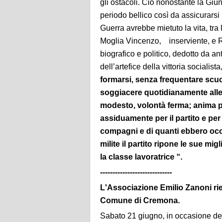
gli ostacoli. Ciò nonostante la Giun
periodo bellico così da assicurarsi
Guerra avrebbe mietuto la vita, tra 
Moglia Vincenzo, inserviente, e Ra
biografico e politico, dedotto da a
dell’artefice della vittoria socialista,
formarsi, senza frequentare scu
soggiacere quotidianamente alle f
modesto, volontà ferma; anima pie
assiduamente per il partito e per 
compagni e di quanti ebbero occa
milite il partito ripone le sue mi
la classe lavoratrice “.
-----------------------------
L'Associazione Emilio Zanoni rie
Comune di Cremona.
Sabato 21 giugno, in occasione del