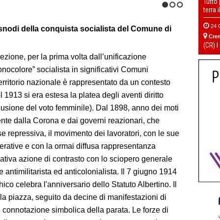
Tutto
terra 
1
2
3
24 
 snodi della conquista socialista del Comune di
Cre
(CR) I
’elezione, per la prima volta dall’unificazione
ocolore” socialista in significativi Comuni
erritorio nazionale è rappresentato da un contesto
 1913 si era estesa la platea degli aventi diritto
sclusione del voto femminile). Dal 1898, anno dei moti
mente dalla Corona e dai governi reazionari, che
repressiva, il movimento dei lavoratori, con le sue
operative e con la ormai diffusa rappresentanza
ativa azione di contrasto con lo sciopero generale
antimilitarista ed anticolonialista. Il 7 giugno 1914
o celebra l'anniversario dello Statuto Albertino. Il
a piazza, seguito da decine di manifestazioni di
te connotazione simbolica della parata. Le forze di