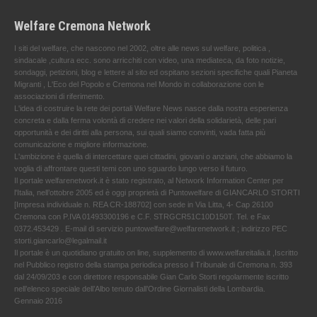
Welfare Cremona Network
I siti del welfare, che nascono nel 2002, oltre alle news sul welfare, politica ,
sindacale ,cultura ecc. sono arricchiti con video, una mediateca, da foto notizie,
sondaggi, petizioni, blog e lettere al sito ed ospitano sezioni specifiche quali Pianeta
Migranti , L'Eco del Popolo e Cremona nel Mondo in collaborazione con le
associazioni di riferimento.
L'idea di costruire la rete dei portali Welfare News nasce dalla nostra esperienza
concreta e dalla ferma volontà di credere nei valori della solidarietà, delle pari
opportunità e dei diritti alla persona, sui quali siamo convinti, vada fatta più
comunicazione e migliore informazione.
L'ambizione è quella di intercettare quei cittadini, giovani o anziani, che abbiamo la
voglia di affrontare questi temi con uno sguardo lungo verso il futuro.
Il portale welfarenetwork.it è stato registrato, al Network Information Center per
l'Italia, nell’ottobre 2005 ed è oggi proprietà di Puntowelfare di GIANCARLO STORTI
[Impresa individuale n. REA CR-188702] con sede in Via Litta, 4- Cap 26100
Cremona con P.IVA 01493300196 e C.F. STRGCR51C10D150T. Tel. e Fax
0372.453429 . E-mail di servizio puntowelfare@welfarenetwork.it ; indirizzo PEC
storti.giancarlo@legalmail.it
Il portale è un quotidiano gratuito on line, supplemento di www.welfareitalia.it ,Iscritto
nel Pubblico registro della stampa periodica presso il Tribunale di Cremona n. 393
dal 24/09/203 e con direttore responsabile Gian Carlo Storti regolarmente iscritto
nell’elenco speciale dell’Albo tenuto dall’Ordine Giornalisti della Lombardia.
Gennaio 2016