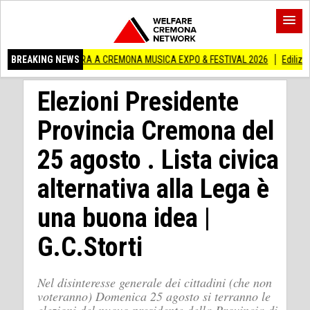
MOSTRA A CREMONA MUSICA EXPO & FESTIVAL 2026
BREAKING NEWS
Edilizia lombarda, CNA
Elezioni Presidente
Provincia Cremona del
25 agosto . Lista civica
alternativa alla Lega è
una buona idea |
G.C.Storti
Nel disinteresse generale dei cittadini (che non
voteranno) Domenica 25 agosto si terranno le