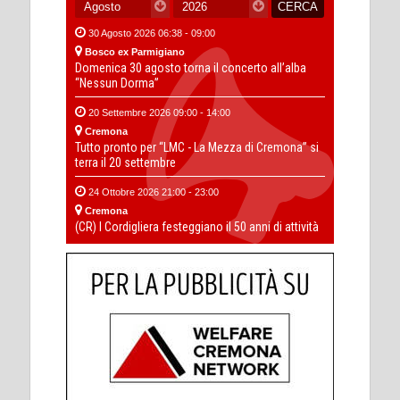
30 Agosto 2026 06:38 - 09:00
Bosco ex Parmigiano
Domenica 30 agosto torna il concerto all’alba
“Nessun Dorma”
20 Settembre 2026 09:00 - 14:00
Cremona
Tutto pronto per “LMC - La Mezza di Cremona” si
terra il 20 settembre
24 Ottobre 2026 21:00 - 23:00
Cremona
(CR) I Cordigliera festeggiano il 50 anni di attività