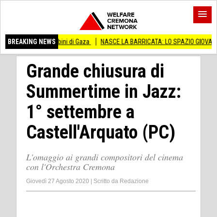
 ai bambini di Gaza
BREAKING NEWS
NASCE LA BARRICATA: LO SPAZIO GIOVANI DELLA FESTA 
Grande chiusura di
Summertime in Jazz:
1° settembre a
Castell'Arquato (PC)
L'omaggio ai grandi compositori del cinema
con l'Orchestra Cremona
Giovedì 27 Agosto 2020
|
Scritto da
Redazione