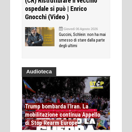
(CR) Ristrutturare il vecchio
ospedale si può | Enrico
Gnocchi (Video )
Giovedì 06 Agosto 2026
Guccini, Schlein: non ha mai
smesso di stare dalla parte
degli ultimi
Audioteca
Trump bombarda l'Iran. La
mobilitazione continua Appello
di Stop Rearm Europe