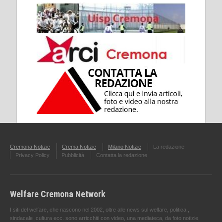
Cremona Notizie
Crema Notizie
Milano Notizie
La redazione
Privacy Policy
Pubblicità
Contatta la redazione
Welfare Cremona Network
I siti del welfare, che nascono nel 2002, oltre alle news sul welfare, politica ,
sindacale ,cultura ecc. sono arricchiti con video, una mediateca, da foto notizie,