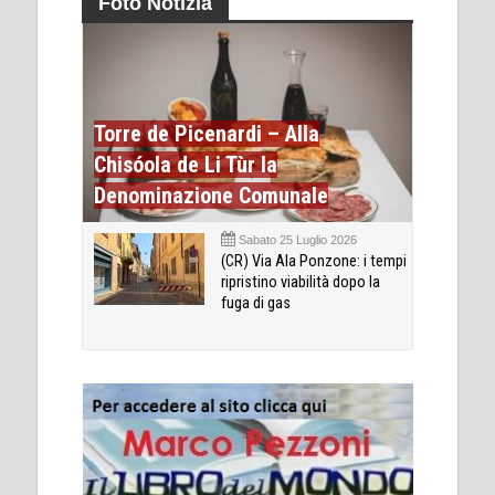
Foto Notizia
Torre de Picenardi – Alla
Chisóola de Li Tùr la
Denominazione Comunale
Sabato 25 Luglio 2026
(CR) Via Ala Ponzone: i tempi
ripristino viabilità dopo la
fuga di gas