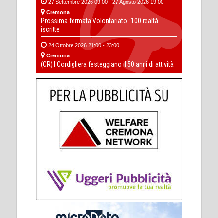
27 Settembre 2026 09:00 - 27 Agosto 2026 19:00
Cremona
Prossima fermata Volontariato' :100 realtà
iscritte
24 Ottobre 2026 21:00 - 23:00
Cremona
(CR) I Cordigliera festeggiano il 50 anni di attività