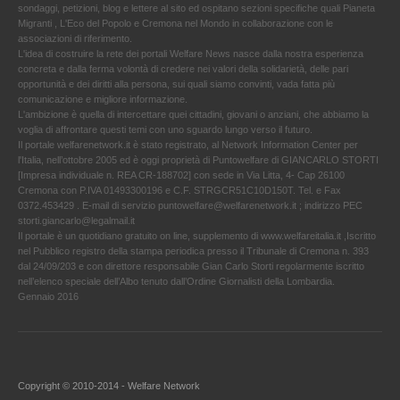
sondaggi, petizioni, blog e lettere al sito ed ospitano sezioni specifiche quali Pianeta
Migranti , L'Eco del Popolo e Cremona nel Mondo in collaborazione con le
associazioni di riferimento.
L'idea di costruire la rete dei portali Welfare News nasce dalla nostra esperienza
concreta e dalla ferma volontà di credere nei valori della solidarietà, delle pari
opportunità e dei diritti alla persona, sui quali siamo convinti, vada fatta più
comunicazione e migliore informazione.
L'ambizione è quella di intercettare quei cittadini, giovani o anziani, che abbiamo la
voglia di affrontare questi temi con uno sguardo lungo verso il futuro.
Il portale welfarenetwork.it è stato registrato, al Network Information Center per
l'Italia, nell’ottobre 2005 ed è oggi proprietà di Puntowelfare di GIANCARLO STORTI
[Impresa individuale n. REA CR-188702] con sede in Via Litta, 4- Cap 26100
Cremona con P.IVA 01493300196 e C.F. STRGCR51C10D150T. Tel. e Fax
0372.453429 . E-mail di servizio puntowelfare@welfarenetwork.it ; indirizzo PEC
storti.giancarlo@legalmail.it
Il portale è un quotidiano gratuito on line, supplemento di www.welfareitalia.it ,Iscritto
nel Pubblico registro della stampa periodica presso il Tribunale di Cremona n. 393
dal 24/09/203 e con direttore responsabile Gian Carlo Storti regolarmente iscritto
nell’elenco speciale dell’Albo tenuto dall’Ordine Giornalisti della Lombardia.
Gennaio 2016
Copyright © 2010-2014 - Welfare Network