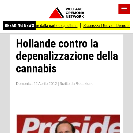
re dalla parte degli ultimi
BREAKING NEWS
Sicurezza I Giovani Democratici ribattono ai Giovani 
Hollande contro la
depenalizzazione della
cannabis
Domenica 22 Aprile 2012
|
Scritto da
Redazione